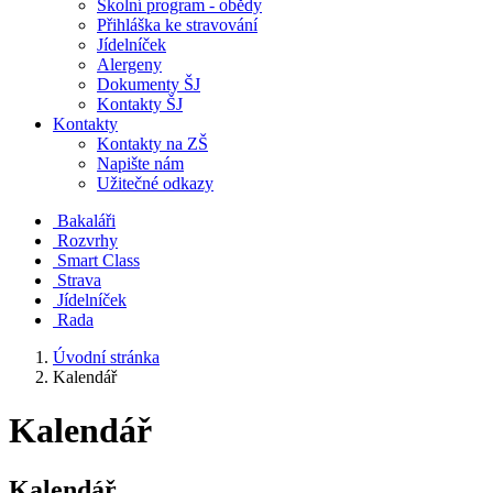
Školní program - obědy
Přihláška ke stravování
Jídelníček
Alergeny
Dokumenty ŠJ
Kontakty ŠJ
Kontakty
Kontakty na ZŠ
Napište nám
Užitečné odkazy
Bakaláři
Rozvrhy
Smart Class
Strava
Jídelníček
Rada
Úvodní stránka
Kalendář
Kalendář
Kalendář