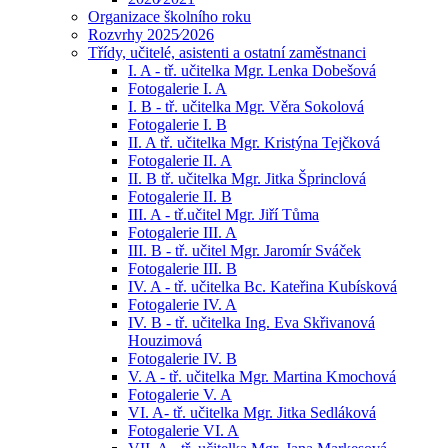
Organizace školního roku
Rozvrhy 2025⁄2026
Třídy, učitelé, asistenti a ostatní zaměstnanci
I. A - tř. učitelka Mgr. Lenka Dobešová
Fotogalerie I. A
I. B - tř. učitelka Mgr. Věra Sokolová
Fotogalerie I. B
II. A tř. učitelka Mgr. Kristýna Tejčková
Fotogalerie II. A
II. B tř. učitelka Mgr. Jitka Šprinclová
Fotogalerie II. B
III. A - tř.učitel Mgr. Jiří Tůma
Fotogalerie III. A
III. B - tř. učitel Mgr. Jaromír Sváček
Fotogalerie III. B
IV. A - tř. učitelka Bc. Kateřina Kubísková
Fotogalerie IV. A
IV. B - tř. učitelka Ing. Eva Skřivanová
Houzimová
Fotogalerie IV. B
V. A - tř. učitelka Mgr. Martina Kmochová
Fotogalerie V. A
VI. A- tř. učitelka Mgr. Jitka Sedláková
Fotogalerie VI. A