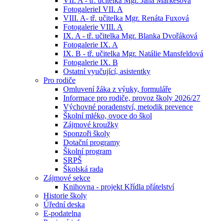
VII. A - tř. učitelka Mgr. Jana Markesová
FotogalerieI VII. A
VIII. A- tř. učitelka Mgr. Renáta Fuxová
Fotogalerie VIII. A
IX. A - tř. učitelka Mgr. Blanka Dvořáková
Fotogalerie IX. A
IX. B - tř. učitelka Mgr. Natálie Mansfeldová
Fotogalerie IX. B
Ostatní vyučující, asistentky
Pro rodiče
Omluvení žáka z výuky, formuláře
Informace pro rodiče, provoz školy 2026/27
Výchovné poradenství, metodik prevence
Školní mléko, ovoce do škol
Zájmové kroužky
Sponzoři školy
Dotační programy
Školní program
SRPŠ
Školská rada
Zájmové sekce
Knihovna - projekt Křídla přátelství
Historie školy
Úřední deska
E-podatelna