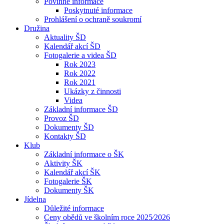
Povinné informace
Poskytnuté informace
Prohlášení o ochraně soukromí
Družina
Aktuality ŠD
Kalendář akcí ŠD
Fotogalerie a videa ŠD
Rok 2023
Rok 2022
Rok 2021
Ukázky z činnosti
Videa
Základní informace ŠD
Provoz ŠD
Dokumenty ŠD
Kontakty ŠD
Klub
Základní informace o ŠK
Aktivity ŠK
Kalendář akcí ŠK
Fotogalerie ŠK
Dokumenty ŠK
Jídelna
Důležité informace
Ceny obědů ve školním roce 2025⁄2026