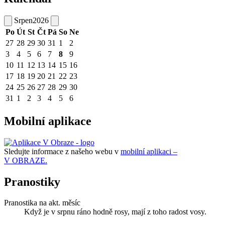
Srpen
2026
Po
Út
St
Čt
Pá
So
Ne
27
28
29
30
31
1
2
3
4
5
6
7
8
9
10
11
12
13
14
15
16
17
18
19
20
21
22
23
24
25
26
27
28
29
30
31
1
2
3
4
5
6
Mobilní aplikace
Sledujte informace z našeho webu v
mobilní aplikaci –
V OBRAZE.
Pranostiky
Pranostika na akt. měsíc
Když je v srpnu ráno hodně rosy, mají z toho radost vosy.