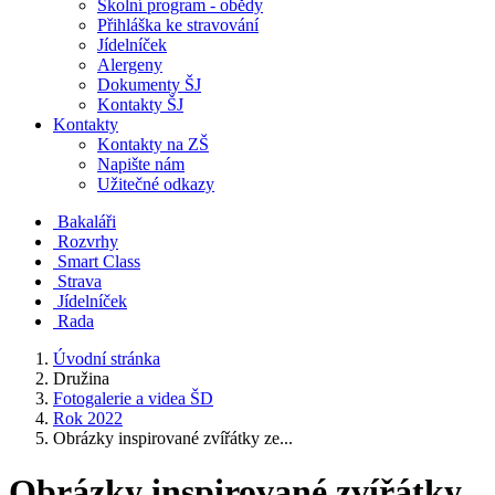
Školní program - obědy
Přihláška ke stravování
Jídelníček
Alergeny
Dokumenty ŠJ
Kontakty ŠJ
Kontakty
Kontakty na ZŠ
Napište nám
Užitečné odkazy
Bakaláři
Rozvrhy
Smart Class
Strava
Jídelníček
Rada
Úvodní stránka
Družina
Fotogalerie a videa ŠD
Rok 2022
Obrázky inspirované zvířátky ze...
Obrázky inspirované zvířátky