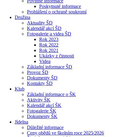
Povinné informace
Poskytnuté informace
Prohlášení o ochraně soukromí
Družina
Aktuality ŠD
Kalendář akcí ŠD
Fotogalerie a videa ŠD
Rok 2023
Rok 2022
Rok 2021
Ukázky z činnosti
Videa
Základní informace ŠD
Provoz ŠD
Dokumenty ŠD
Kontakty ŠD
Klub
Základní informace o ŠK
Aktivity ŠK
Kalendář akcí ŠK
Fotogalerie ŠK
Dokumenty ŠK
Jídelna
Důležité informace
Ceny obědů ve školním roce 2025⁄2026