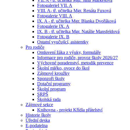
VII. A - tř. učitelka Mgr. Jana Markesová
FotogalerieI VII. A
VIII. A- tř. učitelka Mgr. Renáta Fuxová
Fotogalerie VIII. A
IX. A - tř. učitelka Mgr. Blanka Dvořáková
Fotogalerie IX. A
IX. B - tř. učitelka Mgr. Natálie Mansfeldová
Fotogalerie IX. B
Ostatní vyučující, asistentky
Pro rodiče
Omluvení žáka z výuky, formuláře
Informace pro rodiče, provoz školy 2026/27
Výchovné poradenství, metodik prevence
Školní mléko, ovoce do škol
Zájmové kroužky
Sponzoři školy
Dotační programy
Školní program
SRPŠ
Školská rada
Zájmové sekce
Knihovna - projekt Křídla přátelství
Historie školy
Úřední deska
E-podatelna