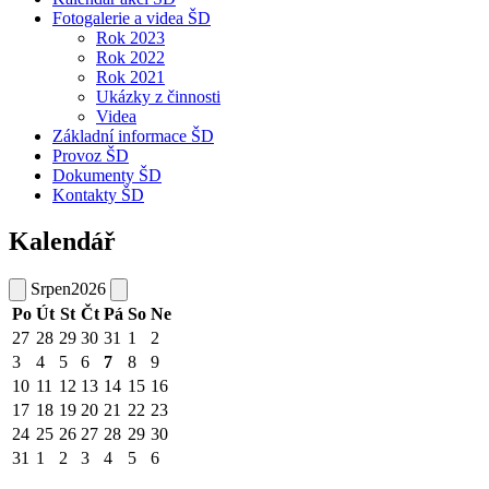
Fotogalerie a videa ŠD
Rok 2023
Rok 2022
Rok 2021
Ukázky z činnosti
Videa
Základní informace ŠD
Provoz ŠD
Dokumenty ŠD
Kontakty ŠD
Kalendář
Srpen
2026
Po
Út
St
Čt
Pá
So
Ne
27
28
29
30
31
1
2
3
4
5
6
7
8
9
10
11
12
13
14
15
16
17
18
19
20
21
22
23
24
25
26
27
28
29
30
31
1
2
3
4
5
6