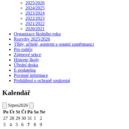
2025⁄2026
2024⁄2025
2023⁄2024
2022⁄2023
2021⁄2022
2020⁄2021
Organizace školního roku
Rozvrhy 2025⁄2026
Třídy, učitelé, asistenti a ostatní zaměstnanci
Pro rodiče
Zájmové sekce
Historie školy
Úřední deska
E-podatelna
Povinné informace
Prohlášení o ochraně soukromí
Kalendář
Srpen
2026
Po
Út
St
Čt
Pá
So
Ne
27
28
29
30
31
1
2
3
4
5
6
7
8
9