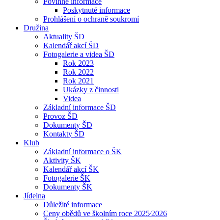
Povinné informace
Poskytnuté informace
Prohlášení o ochraně soukromí
Družina
Aktuality ŠD
Kalendář akcí ŠD
Fotogalerie a videa ŠD
Rok 2023
Rok 2022
Rok 2021
Ukázky z činnosti
Videa
Základní informace ŠD
Provoz ŠD
Dokumenty ŠD
Kontakty ŠD
Klub
Základní informace o ŠK
Aktivity ŠK
Kalendář akcí ŠK
Fotogalerie ŠK
Dokumenty ŠK
Jídelna
Důležité informace
Ceny obědů ve školním roce 2025⁄2026