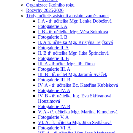
Organizace školního roku
Rozvrhy 2025⁄2026
Třídy, učitelé, asistenti a ostatní zaměstnanci
I. A - tř. učitelka Mgr. Lenka Dobešová
Fotogalerie I. A
I. B - tř. učitelka Mgr. Věra Sokolová
Fotogalerie I. B
II. A tř. učitelka Mgr. Kristýna Tejčková
Fotogalerie II. A
II. B tř. učitelka Mgr. Jitka Šprinclová
Fotogalerie II. B
III. A - tř.učitel Mgr. Jiří Tůma
Fotogalerie III. A
III. B - tř. učitel Mgr. Jaromír Sváček
Fotogalerie III. B
IV. A - tř. učitelka Bc. Kateřina Kubísková
Fotogalerie IV. A
IV. B - tř. učitelka Ing. Eva Skřivanová
Houzimová
Fotogalerie IV. B
V. A - tř. učitelka Mgr. Martina Kmochová
Fotogalerie V. A
VI. A- tř. učitelka Mgr. Jitka Sedláková
Fotogalerie VI. A