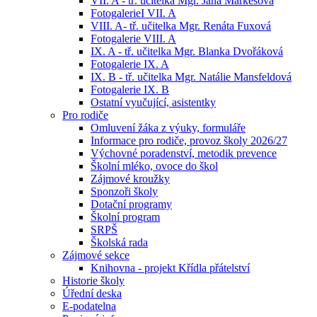
VII. A - tř. učitelka Mgr. Jana Markesová
FotogalerieI VII. A
VIII. A- tř. učitelka Mgr. Renáta Fuxová
Fotogalerie VIII. A
IX. A - tř. učitelka Mgr. Blanka Dvořáková
Fotogalerie IX. A
IX. B - tř. učitelka Mgr. Natálie Mansfeldová
Fotogalerie IX. B
Ostatní vyučující, asistentky
Pro rodiče
Omluvení žáka z výuky, formuláře
Informace pro rodiče, provoz školy 2026/27
Výchovné poradenství, metodik prevence
Školní mléko, ovoce do škol
Zájmové kroužky
Sponzoři školy
Dotační programy
Školní program
SRPŠ
Školská rada
Zájmové sekce
Knihovna - projekt Křídla přátelství
Historie školy
Úřední deska
E-podatelna