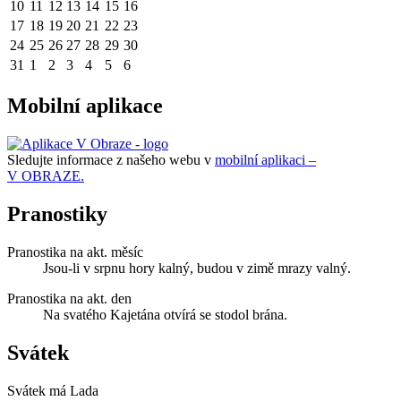
10
11
12
13
14
15
16
17
18
19
20
21
22
23
24
25
26
27
28
29
30
31
1
2
3
4
5
6
Mobilní aplikace
Sledujte informace z našeho webu v
mobilní aplikaci –
V OBRAZE.
Pranostiky
Pranostika na akt. měsíc
Jsou-li v srpnu hory kalný, budou v zimě mrazy valný.
Pranostika na akt. den
Na svatého Kajetána otvírá se stodol brána.
Svátek
Svátek má
Lada