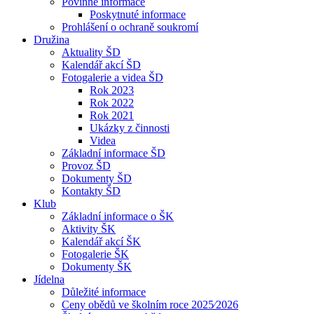
Povinné informace
Poskytnuté informace
Prohlášení o ochraně soukromí
Družina
Aktuality ŠD
Kalendář akcí ŠD
Fotogalerie a videa ŠD
Rok 2023
Rok 2022
Rok 2021
Ukázky z činnosti
Videa
Základní informace ŠD
Provoz ŠD
Dokumenty ŠD
Kontakty ŠD
Klub
Základní informace o ŠK
Aktivity ŠK
Kalendář akcí ŠK
Fotogalerie ŠK
Dokumenty ŠK
Jídelna
Důležité informace
Ceny obědů ve školním roce 2025⁄2026