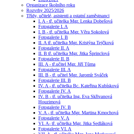
Organizace školního roku
Rozvrhy 2025⁄2026
Třídy, učitelé, asistenti a ostatní zaměstnanci
I. A - tř. učitelka Mgr. Lenka Dobešová
Fotogalerie I. A
I. B - tř. učitelka Mgr. Věra Sokolová
Fotogalerie I. B
II. A tř. učitelka Mgr. Kristýna Tejčková
Fotogalerie II. A
II. B tř. učitelka Mgr. Jitka Šprinclová
Fotogalerie II. B
III. A - tř.učitel Mgr. Jiří Tůma
Fotogalerie III. A
III. B - tř. učitel Mgr. Jaromír Sváček
Fotogalerie III. B
IV. A - tř. učitelka Bc. Kateřina Kubísková
Fotogalerie IV. A
IV. B - tř. učitelka Ing. Eva Skřivanová
Houzimová
Fotogalerie IV. B
V. A - tř. učitelka Mgr. Martina Kmochová
Fotogalerie V. A
VI. A- tř. učitelka Mgr. Jitka Sedláková
Fotogalerie VI. A