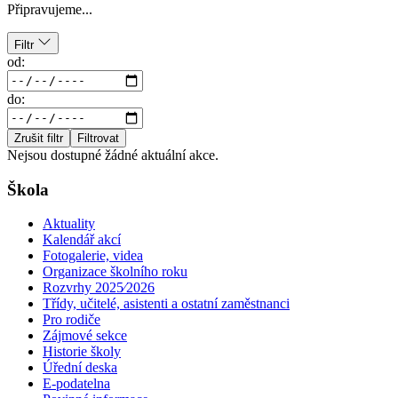
Připravujeme...
Filtr
od:
do:
Zrušit filtr
Filtrovat
Nejsou dostupné žádné aktuální akce.
Škola
Aktuality
Kalendář akcí
Fotogalerie, videa
Organizace školního roku
Rozvrhy 2025⁄2026
Třídy, učitelé, asistenti a ostatní zaměstnanci
Pro rodiče
Zájmové sekce
Historie školy
Úřední deska
E-podatelna