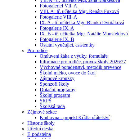
VII. A - tř. učitelka Mgr. Jana Markesová
FotogalerieI VII. A
VIII. A- tř. učitelka Mgr. Renáta Fuxová
Fotogalerie VIII. A
IX. A - tř. učitelka Mgr. Blanka Dvořáková
Fotogalerie IX. A
IX. B - tř. učitelka Mgr. Natálie Mansfeldová
Fotogalerie IX. B
Ostatní vyučující, asistentky
Pro rodiče
Omluvení žáka z výuky, formuláře
Informace pro rodiče, provoz školy 2026/27
Výchovné poradenství, metodik prevence
Školní mléko, ovoce do škol
Zájmové kroužky
Sponzoři školy
Dotační programy
Školní program
SRPŠ
Školská rada
Zájmové sekce
Knihovna - projekt Křídla přátelství
Historie školy
Úřední deska
E-podatelna