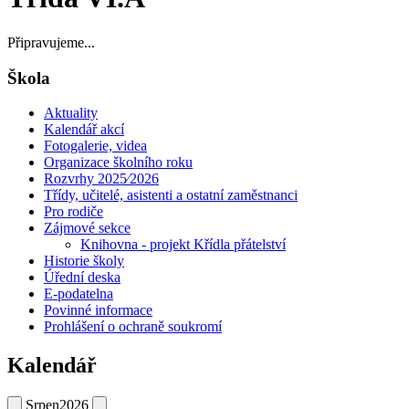
Připravujeme...
Škola
Aktuality
Kalendář akcí
Fotogalerie, videa
Organizace školního roku
Rozvrhy 2025⁄2026
Třídy, učitelé, asistenti a ostatní zaměstnanci
Pro rodiče
Zájmové sekce
Knihovna - projekt Křídla přátelství
Historie školy
Úřední deska
E-podatelna
Povinné informace
Prohlášení o ochraně soukromí
Kalendář
Srpen
2026