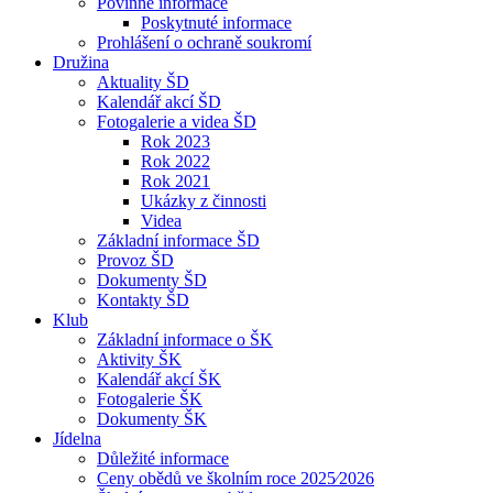
Povinné informace
Poskytnuté informace
Prohlášení o ochraně soukromí
Družina
Aktuality ŠD
Kalendář akcí ŠD
Fotogalerie a videa ŠD
Rok 2023
Rok 2022
Rok 2021
Ukázky z činnosti
Videa
Základní informace ŠD
Provoz ŠD
Dokumenty ŠD
Kontakty ŠD
Klub
Základní informace o ŠK
Aktivity ŠK
Kalendář akcí ŠK
Fotogalerie ŠK
Dokumenty ŠK
Jídelna
Důležité informace
Ceny obědů ve školním roce 2025⁄2026