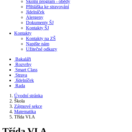
Školní program - obědy
Přihláška ke stravování
Jídelníček
Alergeny
Dokumenty ŠJ
Kontakty ŠJ
Kontakty
Kontakty na ZŠ
Napište nám
Užitečné odkazy
Bakaláři
Rozvrhy
Smart Class
Strava
Jídelníček
Rada
Úvodní stránka
Škola
Zájmové sekce
Matematika
Třída VI.A
Třída VI.A