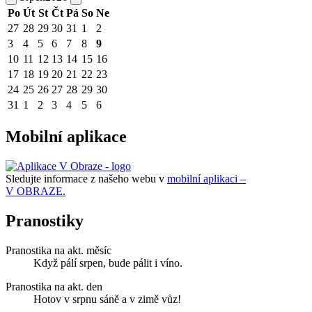
Po
Út
St
Čt
Pá
So
Ne
27
28
29
30
31
1
2
3
4
5
6
7
8
9
10
11
12
13
14
15
16
17
18
19
20
21
22
23
24
25
26
27
28
29
30
31
1
2
3
4
5
6
Mobilní aplikace
Sledujte informace z našeho webu v
mobilní aplikaci –
V OBRAZE.
Pranostiky
Pranostika na akt. měsíc
Když pálí srpen, bude pálit i víno.
Pranostika na akt. den
Hotov v srpnu sáně a v zimě vůz!