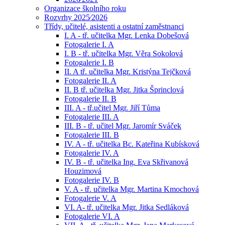
Organizace školního roku
Rozvrhy 2025⁄2026
Třídy, učitelé, asistenti a ostatní zaměstnanci
I. A - tř. učitelka Mgr. Lenka Dobešová
Fotogalerie I. A
I. B - tř. učitelka Mgr. Věra Sokolová
Fotogalerie I. B
II. A tř. učitelka Mgr. Kristýna Tejčková
Fotogalerie II. A
II. B tř. učitelka Mgr. Jitka Šprinclová
Fotogalerie II. B
III. A - tř.učitel Mgr. Jiří Tůma
Fotogalerie III. A
III. B - tř. učitel Mgr. Jaromír Sváček
Fotogalerie III. B
IV. A - tř. učitelka Bc. Kateřina Kubísková
Fotogalerie IV. A
IV. B - tř. učitelka Ing. Eva Skřivanová
Houzimová
Fotogalerie IV. B
V. A - tř. učitelka Mgr. Martina Kmochová
Fotogalerie V. A
VI. A- tř. učitelka Mgr. Jitka Sedláková
Fotogalerie VI. A