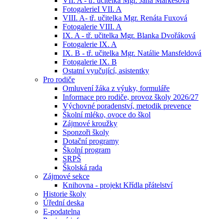
VII. A - tř. učitelka Mgr. Jana Markesová
FotogalerieI VII. A
VIII. A- tř. učitelka Mgr. Renáta Fuxová
Fotogalerie VIII. A
IX. A - tř. učitelka Mgr. Blanka Dvořáková
Fotogalerie IX. A
IX. B - tř. učitelka Mgr. Natálie Mansfeldová
Fotogalerie IX. B
Ostatní vyučující, asistentky
Pro rodiče
Omluvení žáka z výuky, formuláře
Informace pro rodiče, provoz školy 2026/27
Výchovné poradenství, metodik prevence
Školní mléko, ovoce do škol
Zájmové kroužky
Sponzoři školy
Dotační programy
Školní program
SRPŠ
Školská rada
Zájmové sekce
Knihovna - projekt Křídla přátelství
Historie školy
Úřední deska
E-podatelna