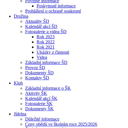
Povinné informace
Poskytnuté informace
Prohlášení o ochraně soukromí
Družina
Aktuality ŠD
Kalendář akcí ŠD
Fotogalerie a videa ŠD
Rok 2023
Rok 2022
Rok 2021
Ukázky z činnosti
Videa
Základní informace ŠD
Provoz ŠD
Dokumenty ŠD
Kontakty ŠD
Klub
Základní informace o ŠK
Aktivity ŠK
Kalendář akcí ŠK
Fotogalerie ŠK
Dokumenty ŠK
Jídelna
Důležité informace
Ceny obědů ve školním roce 2025⁄2026