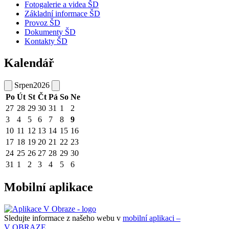
Fotogalerie a videa ŠD
Základní informace ŠD
Provoz ŠD
Dokumenty ŠD
Kontakty ŠD
Kalendář
Srpen
2026
Po
Út
St
Čt
Pá
So
Ne
27
28
29
30
31
1
2
3
4
5
6
7
8
9
10
11
12
13
14
15
16
17
18
19
20
21
22
23
24
25
26
27
28
29
30
31
1
2
3
4
5
6
Mobilní aplikace
Sledujte informace z našeho webu v
mobilní aplikaci –
V OBRAZE.