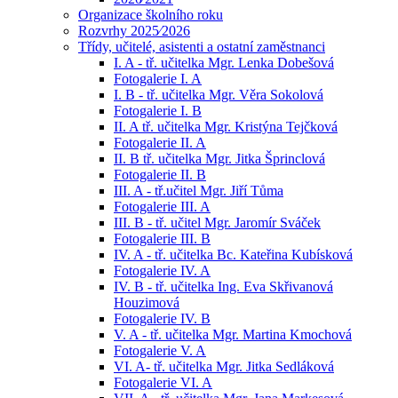
Organizace školního roku
Rozvrhy 2025⁄2026
Třídy, učitelé, asistenti a ostatní zaměstnanci
I. A - tř. učitelka Mgr. Lenka Dobešová
Fotogalerie I. A
I. B - tř. učitelka Mgr. Věra Sokolová
Fotogalerie I. B
II. A tř. učitelka Mgr. Kristýna Tejčková
Fotogalerie II. A
II. B tř. učitelka Mgr. Jitka Šprinclová
Fotogalerie II. B
III. A - tř.učitel Mgr. Jiří Tůma
Fotogalerie III. A
III. B - tř. učitel Mgr. Jaromír Sváček
Fotogalerie III. B
IV. A - tř. učitelka Bc. Kateřina Kubísková
Fotogalerie IV. A
IV. B - tř. učitelka Ing. Eva Skřivanová
Houzimová
Fotogalerie IV. B
V. A - tř. učitelka Mgr. Martina Kmochová
Fotogalerie V. A
VI. A- tř. učitelka Mgr. Jitka Sedláková
Fotogalerie VI. A