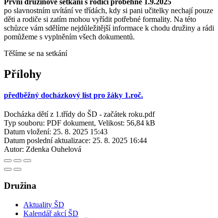
První družinové setkání s rodiči proběhne 1.9.2025
po slavnostním uvítání ve třídách, kdy si pani učitelky nechají pouze
děti a rodiče si zatím mohou vyřídit potřebné formality. Na této
schůzce vám sdělíme nejdůležitější informace k chodu družiny a rádi
pomůžeme s vyplněním všech dokumentů.
Těšíme se na setkání
Přílohy
předběžný docházkový list pro žáky 1.roč.
Docházka dětí z 1.třídy do ŠD - začátek roku.pdf
Typ souboru: PDF dokument, Velikost: 56,84 kB
Datum vložení:
25. 8. 2025 15:43
Datum poslední aktualizace:
25. 8. 2025 16:44
Autor:
Zdenka Ouhelová
Družina
Aktuality ŠD
Kalendář akcí ŠD