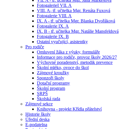
VII. A - tř. učitelka Mgr. Jana Markesová
FotogalerieI VII. A
VIII. A- tř. učitelka Mgr. Renáta Fuxová
Fotogalerie VIII. A
IX. A - tř. učitelka Mgr. Blanka Dvořáková
Fotogalerie IX. A
IX. B - tř. učitelka Mgr. Natálie Mansfeldová
Fotogalerie IX. B
Ostatní vyučující, asistentky
Pro rodiče
Omluvení žáka z výuky, formuláře
Informace pro rodiče, provoz školy 2026/27
Výchovné poradenství, metodik prevence
Školní mléko, ovoce do škol
Zájmové kroužky
Sponzoři školy
Dotační programy
Školní program
SRPŠ
Školská rada
Zájmové sekce
Knihovna - projekt Křídla přátelství
Historie školy
Úřední deska
E-podatelna