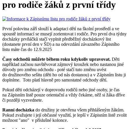
pro rodiče žáků z první třídy
První polovina září slouží k adaptaci dětí na školní prostředí a ve
spoustě informací se musejí zorientovat i rodiče. Pro první dva týdny
docházky prvňáčků stačí vyplnit předběžný docházkový list
(dostanete první den v ŠD) a na odevzdání závazného Zápisního
listu máte čas do 12.9.2025
Časy odchodů můžete během roku kdykoliv upravovat.
Děti
například začnou navštěvovat zájmový kroužek nebo nastanou jiné
důvody pro změnu odchodu - poté stačí tuto změnu uvést
do družinového sešitu (děti ho od nás dostanou) a v Zápisním listu ji
doplníme. Toto platí hlavně pro samostatné odchody dětí.
Pokud děti odcházejí v doprovodu rodičů nebo jiné osoby, je čas
na Zápisním listě pouze orientační a vždy čekáme, něž si žáka dříve
či později vyzvednete.
Ranní docházka
do družiny je otevřena všem přihlášeným žákům.
Pokud zvažujete i její občasné využití, je lepší v Zápisním listě zvolit
možnost "ano" v příslušné kolonce.