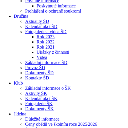
Povinné informace
Poskytnuté informace
Prohlášení o ochraně soukromí
Družina
Aktuality ŠD
Kalendář akcí ŠD
Fotogalerie a videa ŠD
Rok 2023
Rok 2022
Rok 2021
Ukázky z činnosti
Videa
Základní informace ŠD
Provoz ŠD
Dokumenty ŠD
Kontakty ŠD
Klub
Základní informace o ŠK
Aktivity ŠK
Kalendář akcí ŠK
Fotogalerie ŠK
Dokumenty ŠK
Jídelna
Důležité informace
Ceny obědů ve školním roce 2025⁄2026