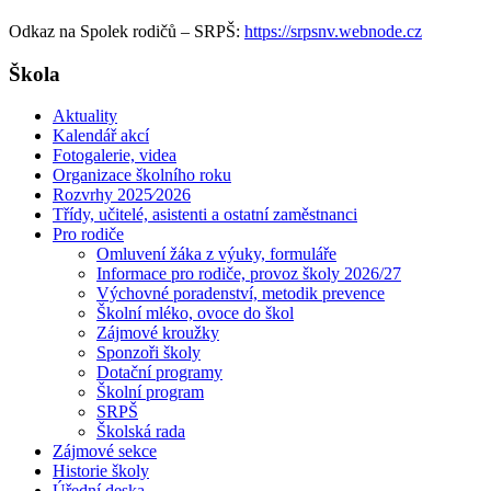
Odkaz na Spolek rodičů – SRPŠ:
https://srpsnv.webnode.cz
Škola
Aktuality
Kalendář akcí
Fotogalerie, videa
Organizace školního roku
Rozvrhy 2025⁄2026
Třídy, učitelé, asistenti a ostatní zaměstnanci
Pro rodiče
Omluvení žáka z výuky, formuláře
Informace pro rodiče, provoz školy 2026/27
Výchovné poradenství, metodik prevence
Školní mléko, ovoce do škol
Zájmové kroužky
Sponzoři školy
Dotační programy
Školní program
SRPŠ
Školská rada
Zájmové sekce
Historie školy
Úřední deska