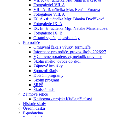
VII. A - tř. učitelka Mgr. Jana Markesová
FotogalerieI VII. A
VIII. A- tř. učitelka Mgr. Renáta Fuxová
Fotogalerie VIII. A
IX. A - tř. učitelka Mgr. Blanka Dvořáková
Fotogalerie IX. A
IX. B - tř. učitelka Mgr. Natálie Mansfeldová
Fotogalerie IX. B
Ostatní vyučující, asistentky
Pro rodiče
Omluvení žáka z výuky, formuláře
Informace pro rodiče, provoz školy 2026/27
Výchovné poradenství, metodik prevence
Školní mléko, ovoce do škol
Zájmové kroužky
Sponzoři školy
Dotační programy
Školní program
SRPŠ
Školská rada
Zájmové sekce
Knihovna - projekt Křídla přátelství
Historie školy
Úřední deska
E-podatelna