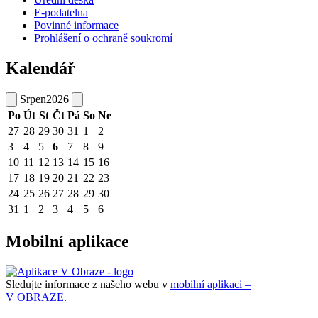
E-podatelna
Povinné informace
Prohlášení o ochraně soukromí
Kalendář
Srpen
2026
Po
Út
St
Čt
Pá
So
Ne
27
28
29
30
31
1
2
3
4
5
6
7
8
9
10
11
12
13
14
15
16
17
18
19
20
21
22
23
24
25
26
27
28
29
30
31
1
2
3
4
5
6
Mobilní aplikace
Sledujte informace z našeho webu v
mobilní aplikaci –
V OBRAZE.