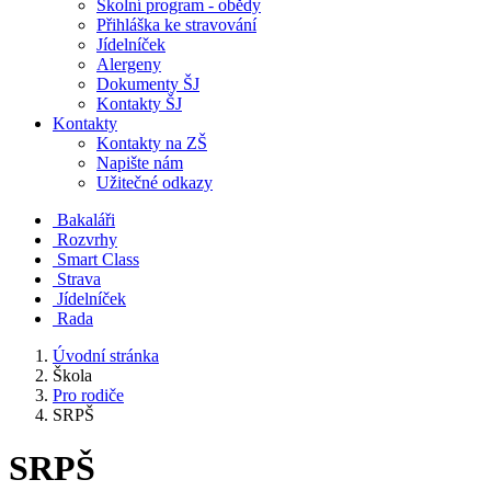
Školní program - obědy
Přihláška ke stravování
Jídelníček
Alergeny
Dokumenty ŠJ
Kontakty ŠJ
Kontakty
Kontakty na ZŠ
Napište nám
Užitečné odkazy
Bakaláři
Rozvrhy
Smart Class
Strava
Jídelníček
Rada
Úvodní stránka
Škola
Pro rodiče
SRPŠ
SRPŠ