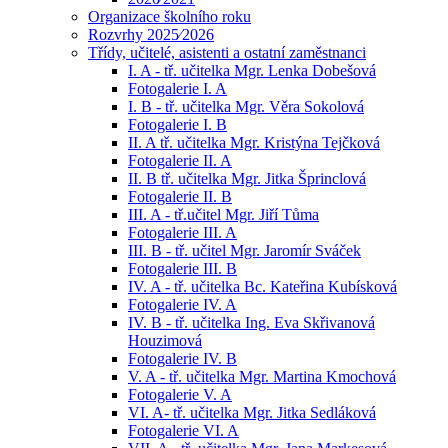
Organizace školního roku
Rozvrhy 2025⁄2026
Třídy, učitelé, asistenti a ostatní zaměstnanci
I. A - tř. učitelka Mgr. Lenka Dobešová
Fotogalerie I. A
I. B - tř. učitelka Mgr. Věra Sokolová
Fotogalerie I. B
II. A tř. učitelka Mgr. Kristýna Tejčková
Fotogalerie II. A
II. B tř. učitelka Mgr. Jitka Šprinclová
Fotogalerie II. B
III. A - tř.učitel Mgr. Jiří Tůma
Fotogalerie III. A
III. B - tř. učitel Mgr. Jaromír Sváček
Fotogalerie III. B
IV. A - tř. učitelka Bc. Kateřina Kubísková
Fotogalerie IV. A
IV. B - tř. učitelka Ing. Eva Skřivanová
Houzimová
Fotogalerie IV. B
V. A - tř. učitelka Mgr. Martina Kmochová
Fotogalerie V. A
VI. A- tř. učitelka Mgr. Jitka Sedláková
Fotogalerie VI. A