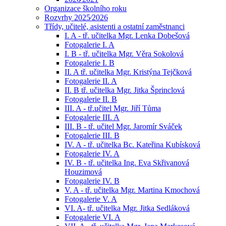
Organizace školního roku
Rozvrhy 2025⁄2026
Třídy, učitelé, asistenti a ostatní zaměstnanci
I. A - tř. učitelka Mgr. Lenka Dobešová
Fotogalerie I. A
I. B - tř. učitelka Mgr. Věra Sokolová
Fotogalerie I. B
II. A tř. učitelka Mgr. Kristýna Tejčková
Fotogalerie II. A
II. B tř. učitelka Mgr. Jitka Šprinclová
Fotogalerie II. B
III. A - tř.učitel Mgr. Jiří Tůma
Fotogalerie III. A
III. B - tř. učitel Mgr. Jaromír Sváček
Fotogalerie III. B
IV. A - tř. učitelka Bc. Kateřina Kubísková
Fotogalerie IV. A
IV. B - tř. učitelka Ing. Eva Skřivanová
Houzimová
Fotogalerie IV. B
V. A - tř. učitelka Mgr. Martina Kmochová
Fotogalerie V. A
VI. A- tř. učitelka Mgr. Jitka Sedláková
Fotogalerie VI. A