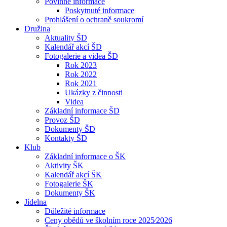
Povinné informace
Poskytnuté informace
Prohlášení o ochraně soukromí
Družina
Aktuality ŠD
Kalendář akcí ŠD
Fotogalerie a videa ŠD
Rok 2023
Rok 2022
Rok 2021
Ukázky z činnosti
Videa
Základní informace ŠD
Provoz ŠD
Dokumenty ŠD
Kontakty ŠD
Klub
Základní informace o ŠK
Aktivity ŠK
Kalendář akcí ŠK
Fotogalerie ŠK
Dokumenty ŠK
Jídelna
Důležité informace
Ceny obědů ve školním roce 2025⁄2026