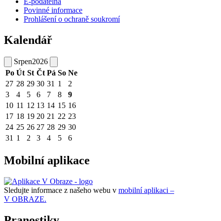
E-podatelna
Povinné informace
Prohlášení o ochraně soukromí
Kalendář
Srpen
2026
Po
Út
St
Čt
Pá
So
Ne
27
28
29
30
31
1
2
3
4
5
6
7
8
9
10
11
12
13
14
15
16
17
18
19
20
21
22
23
24
25
26
27
28
29
30
31
1
2
3
4
5
6
Mobilní aplikace
Sledujte informace z našeho webu v
mobilní aplikaci –
V OBRAZE.
Pranostiky