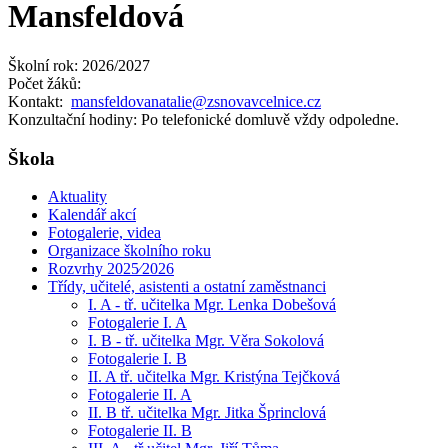
Mansfeldová
Školní rok: 2026/2027
Počet žáků:
Kontakt:
mansfeldovanatalie@zsnovavcelnice.cz
Konzultační hodiny: Po telefonické domluvě vždy odpoledne.
Škola
Aktuality
Kalendář akcí
Fotogalerie, videa
Organizace školního roku
Rozvrhy 2025⁄2026
Třídy, učitelé, asistenti a ostatní zaměstnanci
I. A - tř. učitelka Mgr. Lenka Dobešová
Fotogalerie I. A
I. B - tř. učitelka Mgr. Věra Sokolová
Fotogalerie I. B
II. A tř. učitelka Mgr. Kristýna Tejčková
Fotogalerie II. A
II. B tř. učitelka Mgr. Jitka Šprinclová
Fotogalerie II. B