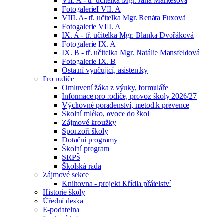
VII. A - tř. učitelka Mgr. Jana Markesová
FotogalerieI VII. A
VIII. A- tř. učitelka Mgr. Renáta Fuxová
Fotogalerie VIII. A
IX. A - tř. učitelka Mgr. Blanka Dvořáková
Fotogalerie IX. A
IX. B - tř. učitelka Mgr. Natálie Mansfeldová
Fotogalerie IX. B
Ostatní vyučující, asistentky
Pro rodiče
Omluvení žáka z výuky, formuláře
Informace pro rodiče, provoz školy 2026/27
Výchovné poradenství, metodik prevence
Školní mléko, ovoce do škol
Zájmové kroužky
Sponzoři školy
Dotační programy
Školní program
SRPŠ
Školská rada
Zájmové sekce
Knihovna - projekt Křídla přátelství
Historie školy
Úřední deska
E-podatelna