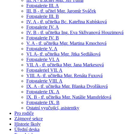
III. A - tř.učitel Mgr. Jiří Tůma
Fotogalerie III. A
III. B - tř. učitel Mgr. Jaromír Sváček
Fotogalerie III. B
IV. A - tř. učitelka Bc. Kateřina Kubísková
Fotogalerie IV. A
IV. B - tř. učitelka Ing. Eva Skřivanová Houzimová
Fotogalerie IV. B
V. A - tř. učitelka Mgr. Martina Kmochová
Fotogalerie V. A
VI. A- tř. učitelka Mgr. Jitka Sedláková
Fotogalerie VI. A
VII. A - tř. učitelka Mgr. Jana Markesová
FotogalerieI VII. A
VIII. A- tř. učitelka Mgr. Renáta Fuxová
Fotogalerie VIII. A
IX. A - tř. učitelka Mgr. Blanka Dvořáková
Fotogalerie IX. A
IX. B - tř. učitelka Mgr. Natálie Mansfeldová
Fotogalerie IX. B
Ostatní vyučující, asistentky
Pro rodiče
Zájmové sekce
Historie školy
Úřední deska