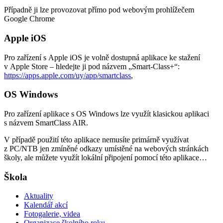
Případně ji lze provozovat přímo pod webovým prohlížečem
Google Chrome
Apple iOS
Pro zařízení s Apple iOS je volně dostupná aplikace ke stažení
v Apple Store – hledejte ji pod názvem „Smart-Class+“:
https://apps.apple.com/uy/app/smartclass
,
OS Windows
Pro zařízení aplikace s OS Windows lze využít klasickou aplikaci
s názvem SmartClass AIR.
V případě použití této aplikace nemusíte primárně využívat
z PC/NTB jen zmíněné odkazy umístěné na webových stránkách
školy, ale můžete využít lokální připojení pomocí této aplikace…
Škola
Aktuality
Kalendář akcí
Fotogalerie, videa
Organizace školního roku