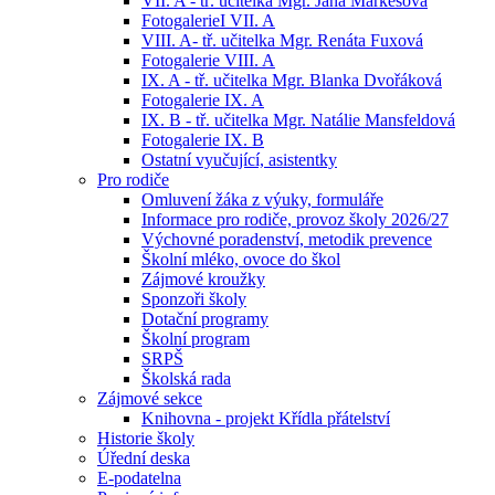
VII. A - tř. učitelka Mgr. Jana Markesová
FotogalerieI VII. A
VIII. A- tř. učitelka Mgr. Renáta Fuxová
Fotogalerie VIII. A
IX. A - tř. učitelka Mgr. Blanka Dvořáková
Fotogalerie IX. A
IX. B - tř. učitelka Mgr. Natálie Mansfeldová
Fotogalerie IX. B
Ostatní vyučující, asistentky
Pro rodiče
Omluvení žáka z výuky, formuláře
Informace pro rodiče, provoz školy 2026/27
Výchovné poradenství, metodik prevence
Školní mléko, ovoce do škol
Zájmové kroužky
Sponzoři školy
Dotační programy
Školní program
SRPŠ
Školská rada
Zájmové sekce
Knihovna - projekt Křídla přátelství
Historie školy
Úřední deska
E-podatelna