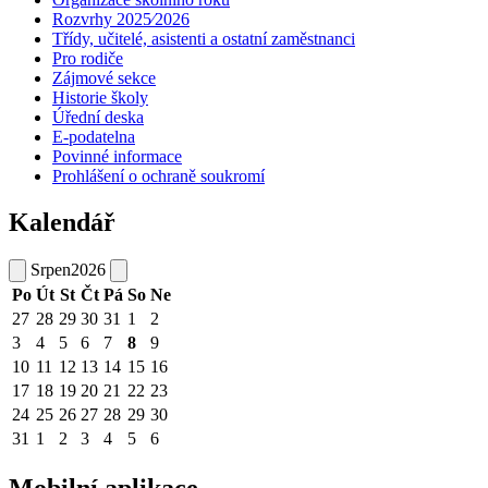
Rozvrhy 2025⁄2026
Třídy, učitelé, asistenti a ostatní zaměstnanci
Pro rodiče
Zájmové sekce
Historie školy
Úřední deska
E-podatelna
Povinné informace
Prohlášení o ochraně soukromí
Kalendář
Srpen
2026
Po
Út
St
Čt
Pá
So
Ne
27
28
29
30
31
1
2
3
4
5
6
7
8
9
10
11
12
13
14
15
16
17
18
19
20
21
22
23
24
25
26
27
28
29
30
31
1
2
3
4
5
6