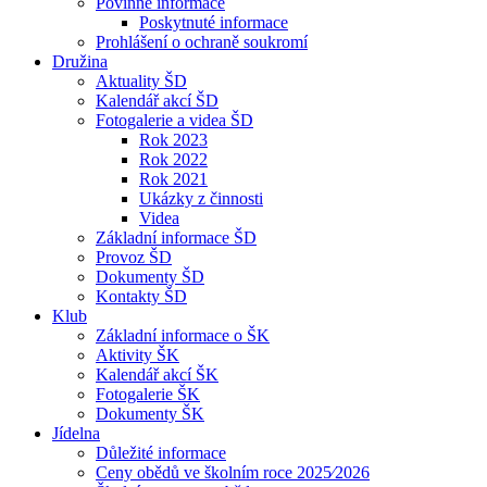
Povinné informace
Poskytnuté informace
Prohlášení o ochraně soukromí
Družina
Aktuality ŠD
Kalendář akcí ŠD
Fotogalerie a videa ŠD
Rok 2023
Rok 2022
Rok 2021
Ukázky z činnosti
Videa
Základní informace ŠD
Provoz ŠD
Dokumenty ŠD
Kontakty ŠD
Klub
Základní informace o ŠK
Aktivity ŠK
Kalendář akcí ŠK
Fotogalerie ŠK
Dokumenty ŠK
Jídelna
Důležité informace
Ceny obědů ve školním roce 2025⁄2026