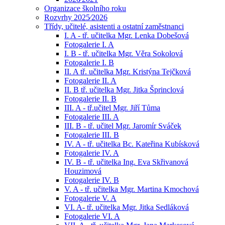
Organizace školního roku
Rozvrhy 2025⁄2026
Třídy, učitelé, asistenti a ostatní zaměstnanci
I. A - tř. učitelka Mgr. Lenka Dobešová
Fotogalerie I. A
I. B - tř. učitelka Mgr. Věra Sokolová
Fotogalerie I. B
II. A tř. učitelka Mgr. Kristýna Tejčková
Fotogalerie II. A
II. B tř. učitelka Mgr. Jitka Šprinclová
Fotogalerie II. B
III. A - tř.učitel Mgr. Jiří Tůma
Fotogalerie III. A
III. B - tř. učitel Mgr. Jaromír Sváček
Fotogalerie III. B
IV. A - tř. učitelka Bc. Kateřina Kubísková
Fotogalerie IV. A
IV. B - tř. učitelka Ing. Eva Skřivanová
Houzimová
Fotogalerie IV. B
V. A - tř. učitelka Mgr. Martina Kmochová
Fotogalerie V. A
VI. A- tř. učitelka Mgr. Jitka Sedláková
Fotogalerie VI. A