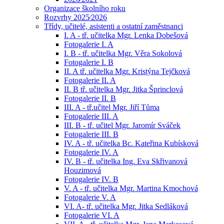
Organizace školního roku
Rozvrhy 2025⁄2026
Třídy, učitelé, asistenti a ostatní zaměstnanci
I. A - tř. učitelka Mgr. Lenka Dobešová
Fotogalerie I. A
I. B - tř. učitelka Mgr. Věra Sokolová
Fotogalerie I. B
II. A tř. učitelka Mgr. Kristýna Tejčková
Fotogalerie II. A
II. B tř. učitelka Mgr. Jitka Šprinclová
Fotogalerie II. B
III. A - tř.učitel Mgr. Jiří Tůma
Fotogalerie III. A
III. B - tř. učitel Mgr. Jaromír Sváček
Fotogalerie III. B
IV. A - tř. učitelka Bc. Kateřina Kubísková
Fotogalerie IV. A
IV. B - tř. učitelka Ing. Eva Skřivanová
Houzimová
Fotogalerie IV. B
V. A - tř. učitelka Mgr. Martina Kmochová
Fotogalerie V. A
VI. A- tř. učitelka Mgr. Jitka Sedláková
Fotogalerie VI. A