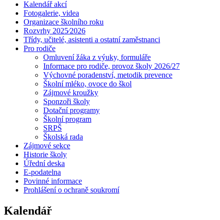
Kalendář akcí
Fotogalerie, videa
Organizace školního roku
Rozvrhy 2025⁄2026
Třídy, učitelé, asistenti a ostatní zaměstnanci
Pro rodiče
Omluvení žáka z výuky, formuláře
Informace pro rodiče, provoz školy 2026/27
Výchovné poradenství, metodik prevence
Školní mléko, ovoce do škol
Zájmové kroužky
Sponzoři školy
Dotační programy
Školní program
SRPŠ
Školská rada
Zájmové sekce
Historie školy
Úřední deska
E-podatelna
Povinné informace
Prohlášení o ochraně soukromí
Kalendář