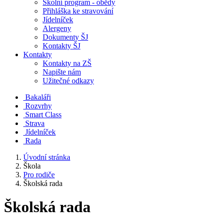
Školní program - obědy
Přihláška ke stravování
Jídelníček
Alergeny
Dokumenty ŠJ
Kontakty ŠJ
Kontakty
Kontakty na ZŠ
Napište nám
Užitečné odkazy
Bakaláři
Rozvrhy
Smart Class
Strava
Jídelníček
Rada
Úvodní stránka
Škola
Pro rodiče
Školská rada
Školská rada