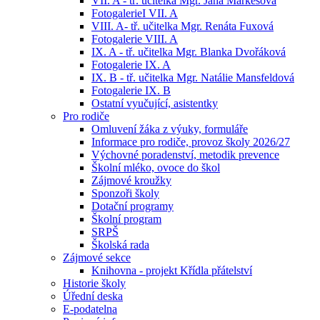
VII. A - tř. učitelka Mgr. Jana Markesová
FotogalerieI VII. A
VIII. A- tř. učitelka Mgr. Renáta Fuxová
Fotogalerie VIII. A
IX. A - tř. učitelka Mgr. Blanka Dvořáková
Fotogalerie IX. A
IX. B - tř. učitelka Mgr. Natálie Mansfeldová
Fotogalerie IX. B
Ostatní vyučující, asistentky
Pro rodiče
Omluvení žáka z výuky, formuláře
Informace pro rodiče, provoz školy 2026/27
Výchovné poradenství, metodik prevence
Školní mléko, ovoce do škol
Zájmové kroužky
Sponzoři školy
Dotační programy
Školní program
SRPŠ
Školská rada
Zájmové sekce
Knihovna - projekt Křídla přátelství
Historie školy
Úřední deska
E-podatelna