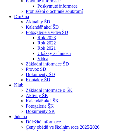
Povinné informace
Poskytnuté informace
Prohlášení o ochraně soukromí
Družina
Aktuality ŠD
Kalendář akcí ŠD
Fotogalerie a videa ŠD
Rok 2023
Rok 2022
Rok 2021
Ukázky z činnosti
Videa
Základní informace ŠD
Provoz ŠD
Dokumenty ŠD
Kontakty ŠD
Klub
Základní informace o ŠK
Aktivity ŠK
Kalendář akcí ŠK
Fotogalerie ŠK
Dokumenty ŠK
Jídelna
Důležité informace
Ceny obědů ve školním roce 2025⁄2026