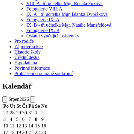
VIII. A- tř. učitelka Mgr. Renáta Fuxová
Fotogalerie VIII. A
IX. A - tř. učitelka Mgr. Blanka Dvořáková
Fotogalerie IX. A
IX. B - tř. učitelka Mgr. Natálie Mansfeldová
Fotogalerie IX. B
Ostatní vyučující, asistentky
Pro rodiče
Zájmové sekce
Historie školy
Úřední deska
E-podatelna
Povinné informace
Prohlášení o ochraně soukromí
Kalendář
Srpen
2026
Po
Út
St
Čt
Pá
So
Ne
27
28
29
30
31
1
2
3
4
5
6
7
8
9
10
11
12
13
14
15
16
17
18
19
20
21
22
23