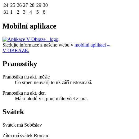
24
25
26
27
28
29
30
31
1
2
3
4
5
6
Mobilní aplikace
Sledujte informace z našeho webu v
mobilní aplikaci –
V OBRAZE.
Pranostiky
Pranostika na akt. měsíc
Co srpen neuvaří, to už září nedosmaží.
Pranostika na akt. den
Málo plodů v srpnu, málo včel z jara.
Svátek
Svátek má
Soběslav
Zítra má svátek
Roman