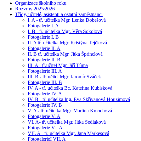
Organizace školního roku
Rozvrhy 2025⁄2026
Třídy, učitelé, asistenti a ostatní zaměstnanci
I. A - tř. učitelka Mgr. Lenka Dobešová
Fotogalerie I. A
I. B - tř. učitelka Mgr. Věra Sokolová
Fotogalerie I. B
II. A tř. učitelka Mgr. Kristýna Tejčková
Fotogalerie II. A
II. B tř. učitelka Mgr. Jitka Šprinclová
Fotogalerie II. B
III. A - tř.učitel Mgr. Jiří Tůma
Fotogalerie III. A
III. B - tř. učitel Mgr. Jaromír Sváček
Fotogalerie III. B
IV. A - tř. učitelka Bc. Kateřina Kubísková
Fotogalerie IV. A
IV. B - tř. učitelka Ing. Eva Skřivanová Houzimová
Fotogalerie IV. B
V. A - tř. učitelka Mgr. Martina Kmochová
Fotogalerie V. A
VI. A- tř. učitelka Mgr. Jitka Sedláková
Fotogalerie VI. A
VII. A - tř. učitelka Mgr. Jana Markesová
FotogalerieI VII. A