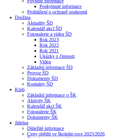
Povinné informace
Poskytnuté informace
Prohlášení o ochraně soukromí
Družina
Aktuality ŠD
Kalendář akcí ŠD
Fotogalerie a videa ŠD
Rok 2023
Rok 2022
Rok 2021
Ukázky z činnosti
Videa
Základní informace ŠD
Provoz ŠD
Dokumenty ŠD
Kontakty ŠD
Klub
Základní informace o ŠK
Aktivity ŠK
Kalendář akcí ŠK
Fotogalerie ŠK
Dokumenty ŠK
Jídelna
Důležité informace
Ceny obědů ve školním roce 2025⁄2026