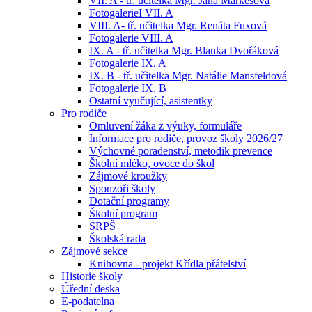
VII. A - tř. učitelka Mgr. Jana Markesová
FotogalerieI VII. A
VIII. A- tř. učitelka Mgr. Renáta Fuxová
Fotogalerie VIII. A
IX. A - tř. učitelka Mgr. Blanka Dvořáková
Fotogalerie IX. A
IX. B - tř. učitelka Mgr. Natálie Mansfeldová
Fotogalerie IX. B
Ostatní vyučující, asistentky
Pro rodiče
Omluvení žáka z výuky, formuláře
Informace pro rodiče, provoz školy 2026/27
Výchovné poradenství, metodik prevence
Školní mléko, ovoce do škol
Zájmové kroužky
Sponzoři školy
Dotační programy
Školní program
SRPŠ
Školská rada
Zájmové sekce
Knihovna - projekt Křídla přátelství
Historie školy
Úřední deska
E-podatelna