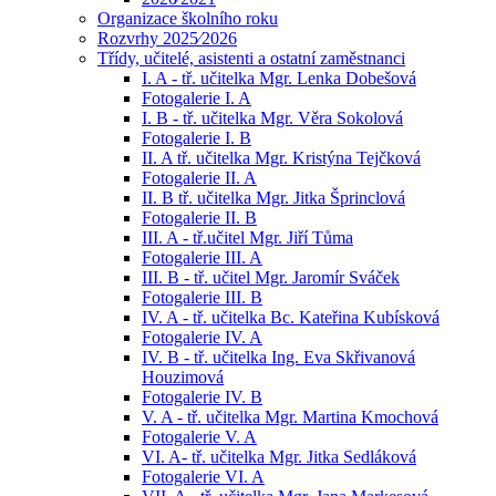
Organizace školního roku
Rozvrhy 2025⁄2026
Třídy, učitelé, asistenti a ostatní zaměstnanci
I. A - tř. učitelka Mgr. Lenka Dobešová
Fotogalerie I. A
I. B - tř. učitelka Mgr. Věra Sokolová
Fotogalerie I. B
II. A tř. učitelka Mgr. Kristýna Tejčková
Fotogalerie II. A
II. B tř. učitelka Mgr. Jitka Šprinclová
Fotogalerie II. B
III. A - tř.učitel Mgr. Jiří Tůma
Fotogalerie III. A
III. B - tř. učitel Mgr. Jaromír Sváček
Fotogalerie III. B
IV. A - tř. učitelka Bc. Kateřina Kubísková
Fotogalerie IV. A
IV. B - tř. učitelka Ing. Eva Skřivanová
Houzimová
Fotogalerie IV. B
V. A - tř. učitelka Mgr. Martina Kmochová
Fotogalerie V. A
VI. A- tř. učitelka Mgr. Jitka Sedláková
Fotogalerie VI. A