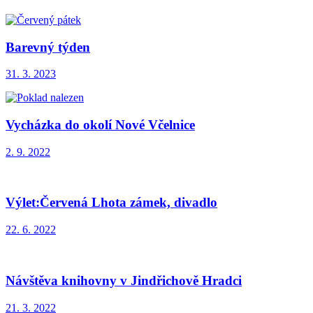
Barevný týden
31. 3. 2023
Vycházka do okolí Nové Včelnice
2. 9. 2022
Výlet:Červená Lhota zámek, divadlo
22. 6. 2022
Návštěva knihovny v Jindřichově Hradci
21. 3. 2022