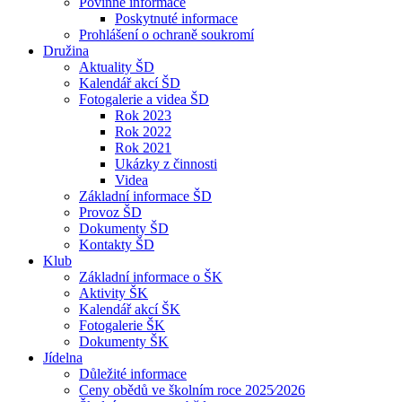
Povinné informace
Poskytnuté informace
Prohlášení o ochraně soukromí
Družina
Aktuality ŠD
Kalendář akcí ŠD
Fotogalerie a videa ŠD
Rok 2023
Rok 2022
Rok 2021
Ukázky z činnosti
Videa
Základní informace ŠD
Provoz ŠD
Dokumenty ŠD
Kontakty ŠD
Klub
Základní informace o ŠK
Aktivity ŠK
Kalendář akcí ŠK
Fotogalerie ŠK
Dokumenty ŠK
Jídelna
Důležité informace
Ceny obědů ve školním roce 2025⁄2026