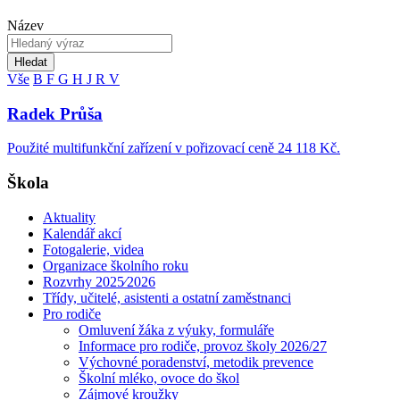
Název
Hledat
Vše
B
F
G
H
J
R
V
Radek Průša
Použité multifunkční zařízení v pořizovací ceně 24 118 Kč.
Škola
Aktuality
Kalendář akcí
Fotogalerie, videa
Organizace školního roku
Rozvrhy 2025⁄2026
Třídy, učitelé, asistenti a ostatní zaměstnanci
Pro rodiče
Omluvení žáka z výuky, formuláře
Informace pro rodiče, provoz školy 2026/27
Výchovné poradenství, metodik prevence
Školní mléko, ovoce do škol
Zájmové kroužky