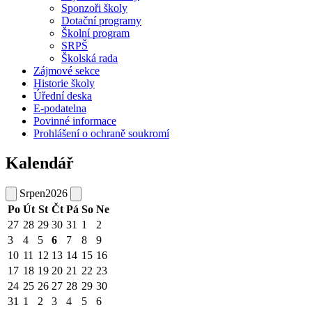
Sponzoři školy
Dotační programy
Školní program
SRPŠ
Školská rada
Zájmové sekce
Historie školy
Úřední deska
E-podatelna
Povinné informace
Prohlášení o ochraně soukromí
Kalendář
Srpen
2026
Po
Út
St
Čt
Pá
So
Ne
27
28
29
30
31
1
2
3
4
5
6
7
8
9
10
11
12
13
14
15
16
17
18
19
20
21
22
23
24
25
26
27
28
29
30
31
1
2
3
4
5
6