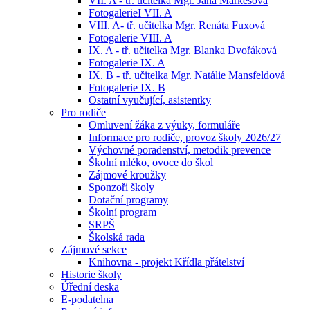
VII. A - tř. učitelka Mgr. Jana Markesová
FotogalerieI VII. A
VIII. A- tř. učitelka Mgr. Renáta Fuxová
Fotogalerie VIII. A
IX. A - tř. učitelka Mgr. Blanka Dvořáková
Fotogalerie IX. A
IX. B - tř. učitelka Mgr. Natálie Mansfeldová
Fotogalerie IX. B
Ostatní vyučující, asistentky
Pro rodiče
Omluvení žáka z výuky, formuláře
Informace pro rodiče, provoz školy 2026/27
Výchovné poradenství, metodik prevence
Školní mléko, ovoce do škol
Zájmové kroužky
Sponzoři školy
Dotační programy
Školní program
SRPŠ
Školská rada
Zájmové sekce
Knihovna - projekt Křídla přátelství
Historie školy
Úřední deska
E-podatelna