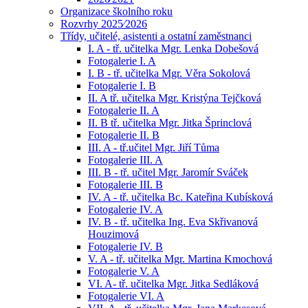
Organizace školního roku
Rozvrhy 2025⁄2026
Třídy, učitelé, asistenti a ostatní zaměstnanci
I. A - tř. učitelka Mgr. Lenka Dobešová
Fotogalerie I. A
I. B - tř. učitelka Mgr. Věra Sokolová
Fotogalerie I. B
II. A tř. učitelka Mgr. Kristýna Tejčková
Fotogalerie II. A
II. B tř. učitelka Mgr. Jitka Šprinclová
Fotogalerie II. B
III. A - tř.učitel Mgr. Jiří Tůma
Fotogalerie III. A
III. B - tř. učitel Mgr. Jaromír Sváček
Fotogalerie III. B
IV. A - tř. učitelka Bc. Kateřina Kubísková
Fotogalerie IV. A
IV. B - tř. učitelka Ing. Eva Skřivanová
Houzimová
Fotogalerie IV. B
V. A - tř. učitelka Mgr. Martina Kmochová
Fotogalerie V. A
VI. A- tř. učitelka Mgr. Jitka Sedláková
Fotogalerie VI. A