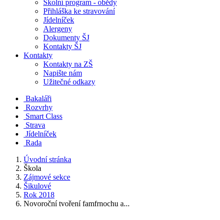
Školní program - obědy
Přihláška ke stravování
Jídelníček
Alergeny
Dokumenty ŠJ
Kontakty ŠJ
Kontakty
Kontakty na ZŠ
Napište nám
Užitečné odkazy
Bakaláři
Rozvrhy
Smart Class
Strava
Jídelníček
Rada
Úvodní stránka
Škola
Zájmové sekce
Šikulové
Rok 2018
Novoroční tvoření famfrnochu a...