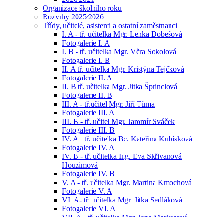
Organizace školního roku
Rozvrhy 2025⁄2026
Třídy, učitelé, asistenti a ostatní zaměstnanci
I. A - tř. učitelka Mgr. Lenka Dobešová
Fotogalerie I. A
I. B - tř. učitelka Mgr. Věra Sokolová
Fotogalerie I. B
II. A tř. učitelka Mgr. Kristýna Tejčková
Fotogalerie II. A
II. B tř. učitelka Mgr. Jitka Šprinclová
Fotogalerie II. B
III. A - tř.učitel Mgr. Jiří Tůma
Fotogalerie III. A
III. B - tř. učitel Mgr. Jaromír Sváček
Fotogalerie III. B
IV. A - tř. učitelka Bc. Kateřina Kubísková
Fotogalerie IV. A
IV. B - tř. učitelka Ing. Eva Skřivanová
Houzimová
Fotogalerie IV. B
V. A - tř. učitelka Mgr. Martina Kmochová
Fotogalerie V. A
VI. A- tř. učitelka Mgr. Jitka Sedláková
Fotogalerie VI. A