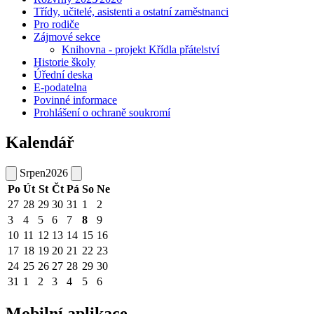
Třídy, učitelé, asistenti a ostatní zaměstnanci
Pro rodiče
Zájmové sekce
Knihovna - projekt Křídla přátelství
Historie školy
Úřední deska
E-podatelna
Povinné informace
Prohlášení o ochraně soukromí
Kalendář
Srpen
2026
Po
Út
St
Čt
Pá
So
Ne
27
28
29
30
31
1
2
3
4
5
6
7
8
9
10
11
12
13
14
15
16
17
18
19
20
21
22
23
24
25
26
27
28
29
30
31
1
2
3
4
5
6
Mobilní aplikace