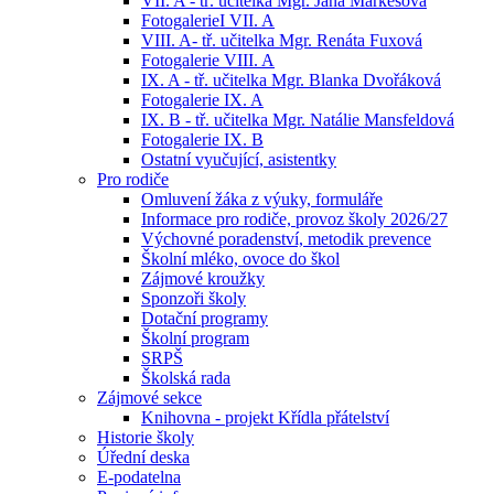
VII. A - tř. učitelka Mgr. Jana Markesová
FotogalerieI VII. A
VIII. A- tř. učitelka Mgr. Renáta Fuxová
Fotogalerie VIII. A
IX. A - tř. učitelka Mgr. Blanka Dvořáková
Fotogalerie IX. A
IX. B - tř. učitelka Mgr. Natálie Mansfeldová
Fotogalerie IX. B
Ostatní vyučující, asistentky
Pro rodiče
Omluvení žáka z výuky, formuláře
Informace pro rodiče, provoz školy 2026/27
Výchovné poradenství, metodik prevence
Školní mléko, ovoce do škol
Zájmové kroužky
Sponzoři školy
Dotační programy
Školní program
SRPŠ
Školská rada
Zájmové sekce
Knihovna - projekt Křídla přátelství
Historie školy
Úřední deska
E-podatelna