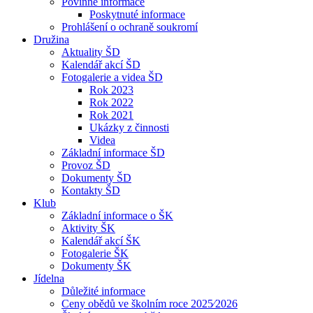
Povinné informace
Poskytnuté informace
Prohlášení o ochraně soukromí
Družina
Aktuality ŠD
Kalendář akcí ŠD
Fotogalerie a videa ŠD
Rok 2023
Rok 2022
Rok 2021
Ukázky z činnosti
Videa
Základní informace ŠD
Provoz ŠD
Dokumenty ŠD
Kontakty ŠD
Klub
Základní informace o ŠK
Aktivity ŠK
Kalendář akcí ŠK
Fotogalerie ŠK
Dokumenty ŠK
Jídelna
Důležité informace
Ceny obědů ve školním roce 2025⁄2026