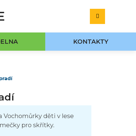
E
Hledat
DELNA
KONTAKTY
pradí
adí
a Vochomůrky děti v lese
mečky pro skřítky.