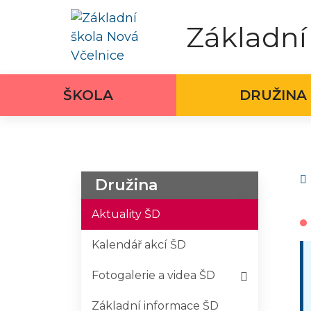
Rovnou na obsah
Rovnou na menu
Základní
ŠKOLA
DRUŽINA
Družina
Aktuality ŠD
Kalendář akcí ŠD
Fotogalerie a videa ŠD
Základní informace ŠD