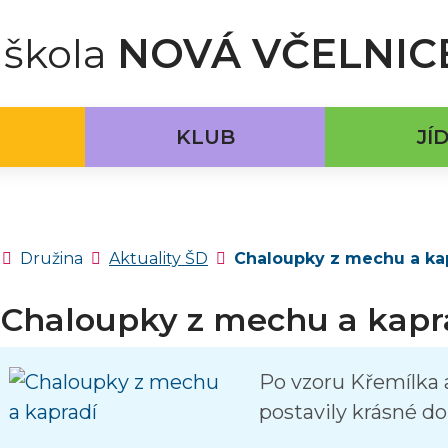
 škola
NOVÁ VČELNIC
KLUB
JÍ
Úvodní stránka
Družina
Aktuality ŠD
Chaloupky z mechu a ka
Chaloupky z mechu a kapr
Po vzoru Křemílka 
postavily krásné do