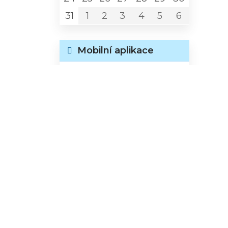
31
1
2
3
4
5
6
Mobilní aplikace
Sledujte informace
z našeho webu
v
mobilní aplikaci –
V OBRAZE.
Pranostiky
Pranostika na akt.