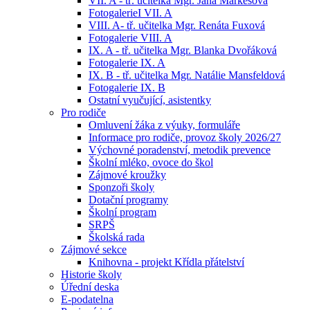
VII. A - tř. učitelka Mgr. Jana Markesová
FotogalerieI VII. A
VIII. A- tř. učitelka Mgr. Renáta Fuxová
Fotogalerie VIII. A
IX. A - tř. učitelka Mgr. Blanka Dvořáková
Fotogalerie IX. A
IX. B - tř. učitelka Mgr. Natálie Mansfeldová
Fotogalerie IX. B
Ostatní vyučující, asistentky
Pro rodiče
Omluvení žáka z výuky, formuláře
Informace pro rodiče, provoz školy 2026/27
Výchovné poradenství, metodik prevence
Školní mléko, ovoce do škol
Zájmové kroužky
Sponzoři školy
Dotační programy
Školní program
SRPŠ
Školská rada
Zájmové sekce
Knihovna - projekt Křídla přátelství
Historie školy
Úřední deska
E-podatelna