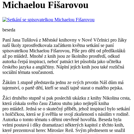
Michaelou Fišarovou
beseda
Paní Jana Tušilová z Městské knihovny v Nové Včelnici pro žáky
naší školy zprostředkovala začátkem května setkání se paní
spisovatelkou Michaelou Fišarovou, Píše pro děti od předškoláků
až po mládež. Mnohé z knih jsou ze školního prostředí, odkud
autorka čerpá inspiraci, neboť patnáct let působila jako učitelka
českého jazyka a angličtiny. Náplní jejích knih jsou také rozličná
sociální témata současnosti.
Žákům 1.stupně představila jednu ze svých prvotin Náš dům má
tajemství, o partě dětí, kteří se snaží tajně starat o malého pejska.
Žáci druhého stupně si pak poslechli ukázku z knihy Nikolina cesta,
která získala svého času Zlatou stuhu jako nejlepší kniha
pro mládež. Jedná se o skutečný příběh, jehož inspirací bylo setkání
s holčičkou, která se jí svěřila se svojí zkušeností s násilím v rodině.
Autorka o tomto tématu s dětmi otevřeně hovořila. Beseda byla
velmi poutavá i díky dramatizaci některých kapitol z těchto knih,
které prezentoval herec Miroslav Reil. Svým přednesem se snažil