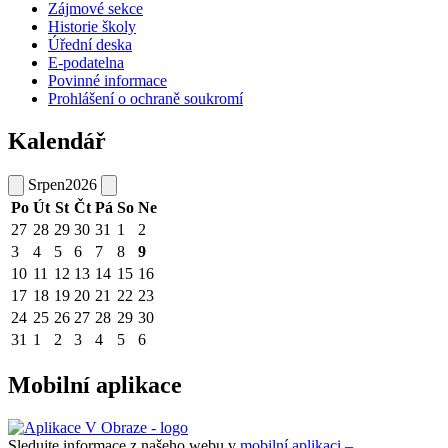
Zájmové sekce
Historie školy
Úřední deska
E-podatelna
Povinné informace
Prohlášení o ochraně soukromí
Kalendář
Srpen
2026
Po
Út
St
Čt
Pá
So
Ne
27
28
29
30
31
1
2
3
4
5
6
7
8
9
10
11
12
13
14
15
16
17
18
19
20
21
22
23
24
25
26
27
28
29
30
31
1
2
3
4
5
6
Mobilní aplikace
Sledujte informace z našeho webu v
mobilní aplikaci –