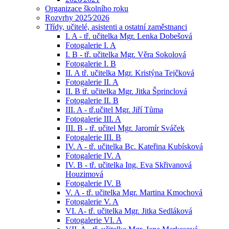
Organizace školního roku
Rozvrhy 2025⁄2026
Třídy, učitelé, asistenti a ostatní zaměstnanci
I. A - tř. učitelka Mgr. Lenka Dobešová
Fotogalerie I. A
I. B - tř. učitelka Mgr. Věra Sokolová
Fotogalerie I. B
II. A tř. učitelka Mgr. Kristýna Tejčková
Fotogalerie II. A
II. B tř. učitelka Mgr. Jitka Šprinclová
Fotogalerie II. B
III. A - tř.učitel Mgr. Jiří Tůma
Fotogalerie III. A
III. B - tř. učitel Mgr. Jaromír Sváček
Fotogalerie III. B
IV. A - tř. učitelka Bc. Kateřina Kubísková
Fotogalerie IV. A
IV. B - tř. učitelka Ing. Eva Skřivanová
Houzimová
Fotogalerie IV. B
V. A - tř. učitelka Mgr. Martina Kmochová
Fotogalerie V. A
VI. A- tř. učitelka Mgr. Jitka Sedláková
Fotogalerie VI. A