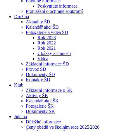
Povinné informace
Poskytnuté informace
Prohlášení o ochraně soukromí
Družina
Aktuality ŠD
Kalendář akcí ŠD
Fotogalerie a videa ŠD
Rok 2023
Rok 2022
Rok 2021
Ukázky z činnosti
Videa
Základní informace ŠD
Provoz ŠD
Dokumenty ŠD
Kontakty ŠD
Klub
Základní informace o ŠK
Aktivity ŠK
Kalendář akcí ŠK
Fotogalerie ŠK
Dokumenty ŠK
Jídelna
Důležité informace
Ceny obědů ve školním roce 2025⁄2026