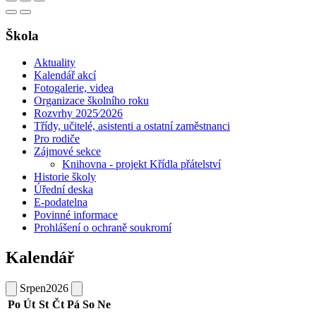
Škola
Aktuality
Kalendář akcí
Fotogalerie, videa
Organizace školního roku
Rozvrhy 2025⁄2026
Třídy, učitelé, asistenti a ostatní zaměstnanci
Pro rodiče
Zájmové sekce
Knihovna - projekt Křídla přátelství
Historie školy
Úřední deska
E-podatelna
Povinné informace
Prohlášení o ochraně soukromí
Kalendář
Srpen
2026
Po
Út
St
Čt
Pá
So
Ne