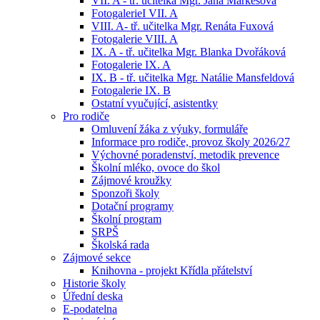
VII. A - tř. učitelka Mgr. Jana Markesová
FotogalerieI VII. A
VIII. A- tř. učitelka Mgr. Renáta Fuxová
Fotogalerie VIII. A
IX. A - tř. učitelka Mgr. Blanka Dvořáková
Fotogalerie IX. A
IX. B - tř. učitelka Mgr. Natálie Mansfeldová
Fotogalerie IX. B
Ostatní vyučující, asistentky
Pro rodiče
Omluvení žáka z výuky, formuláře
Informace pro rodiče, provoz školy 2026/27
Výchovné poradenství, metodik prevence
Školní mléko, ovoce do škol
Zájmové kroužky
Sponzoři školy
Dotační programy
Školní program
SRPŠ
Školská rada
Zájmové sekce
Knihovna - projekt Křídla přátelství
Historie školy
Úřední deska
E-podatelna