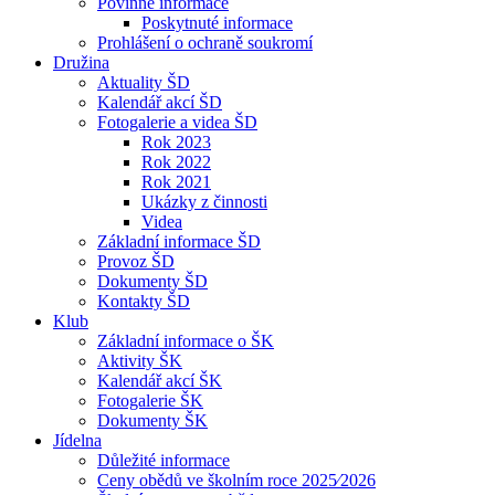
Povinné informace
Poskytnuté informace
Prohlášení o ochraně soukromí
Družina
Aktuality ŠD
Kalendář akcí ŠD
Fotogalerie a videa ŠD
Rok 2023
Rok 2022
Rok 2021
Ukázky z činnosti
Videa
Základní informace ŠD
Provoz ŠD
Dokumenty ŠD
Kontakty ŠD
Klub
Základní informace o ŠK
Aktivity ŠK
Kalendář akcí ŠK
Fotogalerie ŠK
Dokumenty ŠK
Jídelna
Důležité informace
Ceny obědů ve školním roce 2025⁄2026