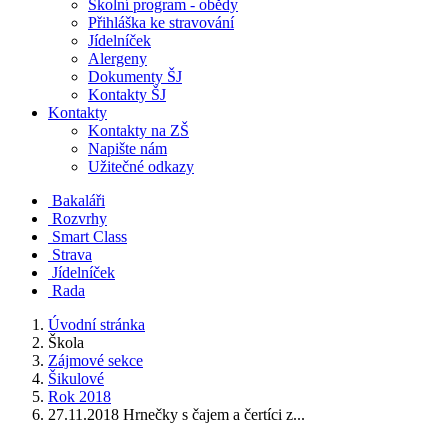
Školní program - obědy
Přihláška ke stravování
Jídelníček
Alergeny
Dokumenty ŠJ
Kontakty ŠJ
Kontakty
Kontakty na ZŠ
Napište nám
Užitečné odkazy
Bakaláři
Rozvrhy
Smart Class
Strava
Jídelníček
Rada
Úvodní stránka
Škola
Zájmové sekce
Šikulové
Rok 2018
27.11.2018 Hrnečky s čajem a čertíci z...