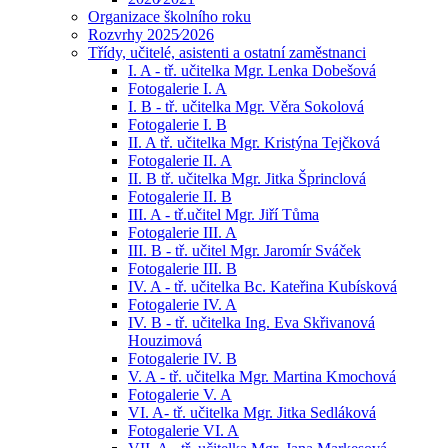
Organizace školního roku
Rozvrhy 2025⁄2026
Třídy, učitelé, asistenti a ostatní zaměstnanci
I. A - tř. učitelka Mgr. Lenka Dobešová
Fotogalerie I. A
I. B - tř. učitelka Mgr. Věra Sokolová
Fotogalerie I. B
II. A tř. učitelka Mgr. Kristýna Tejčková
Fotogalerie II. A
II. B tř. učitelka Mgr. Jitka Šprinclová
Fotogalerie II. B
III. A - tř.učitel Mgr. Jiří Tůma
Fotogalerie III. A
III. B - tř. učitel Mgr. Jaromír Sváček
Fotogalerie III. B
IV. A - tř. učitelka Bc. Kateřina Kubísková
Fotogalerie IV. A
IV. B - tř. učitelka Ing. Eva Skřivanová
Houzimová
Fotogalerie IV. B
V. A - tř. učitelka Mgr. Martina Kmochová
Fotogalerie V. A
VI. A- tř. učitelka Mgr. Jitka Sedláková
Fotogalerie VI. A