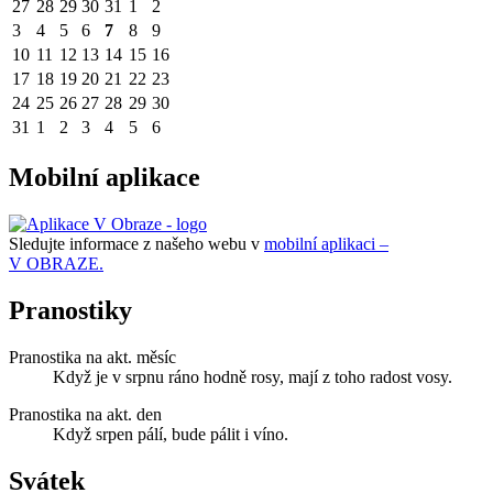
27
28
29
30
31
1
2
3
4
5
6
7
8
9
10
11
12
13
14
15
16
17
18
19
20
21
22
23
24
25
26
27
28
29
30
31
1
2
3
4
5
6
Mobilní aplikace
Sledujte informace z našeho webu v
mobilní aplikaci –
V OBRAZE.
Pranostiky
Pranostika na akt. měsíc
Když je v srpnu ráno hodně rosy, mají z toho radost vosy.
Pranostika na akt. den
Když srpen pálí, bude pálit i víno.
Svátek