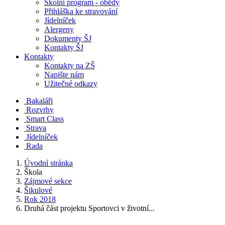
Školní program - obědy
Přihláška ke stravování
Jídelníček
Alergeny
Dokumenty ŠJ
Kontakty ŠJ
Kontakty
Kontakty na ZŠ
Napište nám
Užitečné odkazy
Bakaláři
Rozvrhy
Smart Class
Strava
Jídelníček
Rada
Úvodní stránka
Škola
Zájmové sekce
Šikulové
Rok 2018
Druhá část projektu Sportovci v životní...