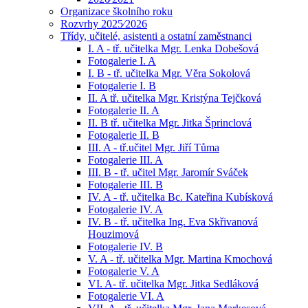
Organizace školního roku
Rozvrhy 2025⁄2026
Třídy, učitelé, asistenti a ostatní zaměstnanci
I. A - tř. učitelka Mgr. Lenka Dobešová
Fotogalerie I. A
I. B - tř. učitelka Mgr. Věra Sokolová
Fotogalerie I. B
II. A tř. učitelka Mgr. Kristýna Tejčková
Fotogalerie II. A
II. B tř. učitelka Mgr. Jitka Šprinclová
Fotogalerie II. B
III. A - tř.učitel Mgr. Jiří Tůma
Fotogalerie III. A
III. B - tř. učitel Mgr. Jaromír Sváček
Fotogalerie III. B
IV. A - tř. učitelka Bc. Kateřina Kubísková
Fotogalerie IV. A
IV. B - tř. učitelka Ing. Eva Skřivanová
Houzimová
Fotogalerie IV. B
V. A - tř. učitelka Mgr. Martina Kmochová
Fotogalerie V. A
VI. A- tř. učitelka Mgr. Jitka Sedláková
Fotogalerie VI. A