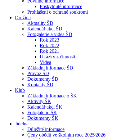
Povinné informace
Poskytnuté informace
Prohlášení o ochraně soukromí
Družina
Aktuality ŠD
Kalendář akcí ŠD
Fotogalerie a videa ŠD
Rok 2023
Rok 2022
Rok 2021
Ukázky z činnosti
Videa
Základní informace ŠD
Provoz ŠD
Dokumenty ŠD
Kontakty ŠD
Klub
Základní informace o ŠK
Aktivity ŠK
Kalendář akcí ŠK
Fotogalerie ŠK
Dokumenty ŠK
Jídelna
Důležité informace
Ceny obědů ve školním roce 2025⁄2026