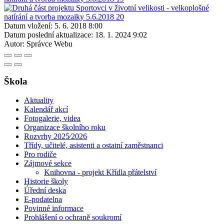
Datum vložení:
5. 6. 2018 8:00
Datum poslední aktualizace:
18. 1. 2024 9:02
Autor:
Správce Webu
Škola
Aktuality
Kalendář akcí
Fotogalerie, videa
Organizace školního roku
Rozvrhy 2025⁄2026
Třídy, učitelé, asistenti a ostatní zaměstnanci
Pro rodiče
Zájmové sekce
Knihovna - projekt Křídla přátelství
Historie školy
Úřední deska
E-podatelna
Povinné informace
Prohlášení o ochraně soukromí