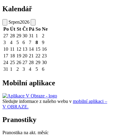
Kalendář
Srpen
2026
Po
Út
St
Čt
Pá
So
Ne
27
28
29
30
31
1
2
3
4
5
6
7
8
9
10
11
12
13
14
15
16
17
18
19
20
21
22
23
24
25
26
27
28
29
30
31
1
2
3
4
5
6
Mobilní aplikace
Sledujte informace z našeho webu v
mobilní aplikaci –
V OBRAZE.
Pranostiky
Pranostika na akt. měsíc