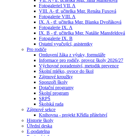
VII. A - tř. učitelka Mgr. Jana Markesová
FotogalerieI VII. A
VIII. A- tř. učitelka Mgr. Renáta Fuxová
Fotogalerie VIII. A
IX. A - tř. učitelka Mgr. Blanka Dvořáková
Fotogalerie IX. A
IX. B - tř. učitelka Mgr. Natálie Mansfeldová
Fotogalerie IX. B
Ostatní vyučující, asistentky
Pro rodiče
Omluvení žáka z výuky, formuláře
Informace pro rodiče, provoz školy 2026/27
Výchovné poradenství, metodik prevence
Školní mléko, ovoce do škol
Zájmové kroužky
Sponzoři školy
Dotační programy
Školní program
SRPŠ
Školská rada
Zájmové sekce
Knihovna - projekt Křídla přátelství
Historie školy
Úřední deska
E-podatelna