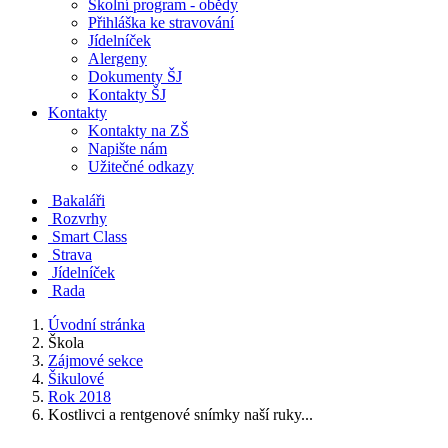
Školní program - obědy
Přihláška ke stravování
Jídelníček
Alergeny
Dokumenty ŠJ
Kontakty ŠJ
Kontakty
Kontakty na ZŠ
Napište nám
Užitečné odkazy
Bakaláři
Rozvrhy
Smart Class
Strava
Jídelníček
Rada
Úvodní stránka
Škola
Zájmové sekce
Šikulové
Rok 2018
Kostlivci a rentgenové snímky naší ruky...