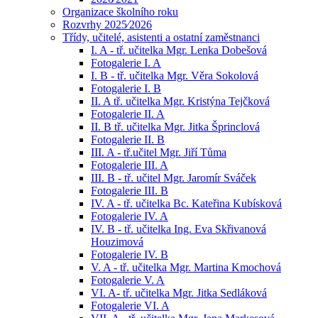
Organizace školního roku
Rozvrhy 2025⁄2026
Třídy, učitelé, asistenti a ostatní zaměstnanci
I. A - tř. učitelka Mgr. Lenka Dobešová
Fotogalerie I. A
I. B - tř. učitelka Mgr. Věra Sokolová
Fotogalerie I. B
II. A tř. učitelka Mgr. Kristýna Tejčková
Fotogalerie II. A
II. B tř. učitelka Mgr. Jitka Šprinclová
Fotogalerie II. B
III. A - tř.učitel Mgr. Jiří Tůma
Fotogalerie III. A
III. B - tř. učitel Mgr. Jaromír Sváček
Fotogalerie III. B
IV. A - tř. učitelka Bc. Kateřina Kubísková
Fotogalerie IV. A
IV. B - tř. učitelka Ing. Eva Skřivanová
Houzimová
Fotogalerie IV. B
V. A - tř. učitelka Mgr. Martina Kmochová
Fotogalerie V. A
VI. A- tř. učitelka Mgr. Jitka Sedláková
Fotogalerie VI. A