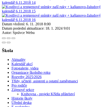
Datum vložení:
6. 11. 2018 8:00
Datum poslední aktualizace:
18. 1. 2024 9:01
Autor:
Správce Webu
Škola
Aktuality
Kalendář akcí
Fotogalerie, videa
Organizace školního roku
Rozvrhy 2025⁄2026
Třídy, učitelé, asistenti a ostatní zaměstnanci
Pro rodiče
Zájmové sekce
Knihovna - projekt Křídla přátelství
Historie školy
Úřední deska
E-podatelna