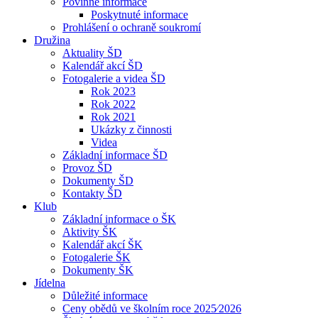
Povinné informace
Poskytnuté informace
Prohlášení o ochraně soukromí
Družina
Aktuality ŠD
Kalendář akcí ŠD
Fotogalerie a videa ŠD
Rok 2023
Rok 2022
Rok 2021
Ukázky z činnosti
Videa
Základní informace ŠD
Provoz ŠD
Dokumenty ŠD
Kontakty ŠD
Klub
Základní informace o ŠK
Aktivity ŠK
Kalendář akcí ŠK
Fotogalerie ŠK
Dokumenty ŠK
Jídelna
Důležité informace
Ceny obědů ve školním roce 2025⁄2026