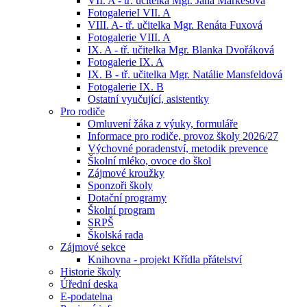
VII. A - tř. učitelka Mgr. Jana Markesová
FotogalerieI VII. A
VIII. A- tř. učitelka Mgr. Renáta Fuxová
Fotogalerie VIII. A
IX. A - tř. učitelka Mgr. Blanka Dvořáková
Fotogalerie IX. A
IX. B - tř. učitelka Mgr. Natálie Mansfeldová
Fotogalerie IX. B
Ostatní vyučující, asistentky
Pro rodiče
Omluvení žáka z výuky, formuláře
Informace pro rodiče, provoz školy 2026/27
Výchovné poradenství, metodik prevence
Školní mléko, ovoce do škol
Zájmové kroužky
Sponzoři školy
Dotační programy
Školní program
SRPŠ
Školská rada
Zájmové sekce
Knihovna - projekt Křídla přátelství
Historie školy
Úřední deska
E-podatelna