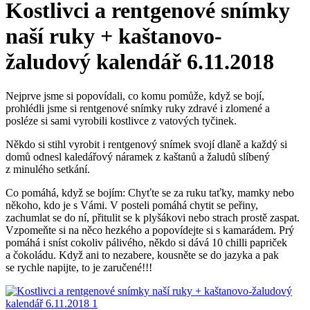
Kostlivci a rentgenové snímky
naší ruky + kaštanovo-
žaludový kalendář 6.11.2018
Nejprve jsme si popovídali, co komu pomůže, když se bojí,
prohlédli jsme si rentgenové snímky ruky zdravé i zlomené a
posléze si sami vyrobili kostlivce z vatových tyčinek.
Někdo si stihl vyrobit i rentgenový snímek svojí dlaně a každý si
domů odnesl kaledářový náramek z kaštanů a žaludů slíbený
z minulého setkání.
Co pomáhá, když se bojím: Chyťte se za ruku taťky, mamky nebo
někoho, kdo je s Vámi. V posteli pomáhá chytit se peřiny,
zachumlat se do ní, přitulit se k plyšákovi nebo strach prostě zaspat.
Vzpomeňte si na něco hezkého a popovídejte si s kamarádem. Prý
pomáhá i sníst cokoliv pálivého, někdo si dává 10 chilli papriček
a čokoládu. Když ani to nezabere, kousněte se do jazyka a pak
se rychle napijte, to je zaručené!!!