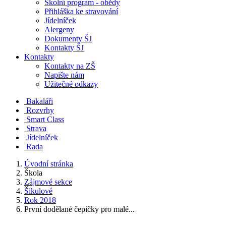
Školní program - obědy
Přihláška ke stravování
Jídelníček
Alergeny
Dokumenty ŠJ
Kontakty ŠJ
Kontakty
Kontakty na ZŠ
Napište nám
Užitečné odkazy
Bakaláři
Rozvrhy
Smart Class
Strava
Jídelníček
Rada
Úvodní stránka
Škola
Zájmové sekce
Šikulové
Rok 2018
První dodělané čepičky pro malé...