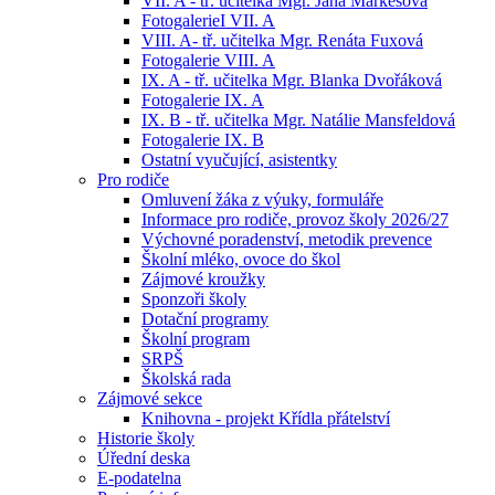
VII. A - tř. učitelka Mgr. Jana Markesová
FotogalerieI VII. A
VIII. A- tř. učitelka Mgr. Renáta Fuxová
Fotogalerie VIII. A
IX. A - tř. učitelka Mgr. Blanka Dvořáková
Fotogalerie IX. A
IX. B - tř. učitelka Mgr. Natálie Mansfeldová
Fotogalerie IX. B
Ostatní vyučující, asistentky
Pro rodiče
Omluvení žáka z výuky, formuláře
Informace pro rodiče, provoz školy 2026/27
Výchovné poradenství, metodik prevence
Školní mléko, ovoce do škol
Zájmové kroužky
Sponzoři školy
Dotační programy
Školní program
SRPŠ
Školská rada
Zájmové sekce
Knihovna - projekt Křídla přátelství
Historie školy
Úřední deska
E-podatelna