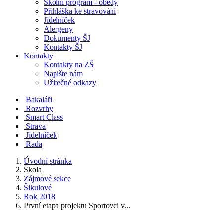
Školní program - obědy
Přihláška ke stravování
Jídelníček
Alergeny
Dokumenty ŠJ
Kontakty ŠJ
Kontakty
Kontakty na ZŠ
Napište nám
Užitečné odkazy
Bakaláři
Rozvrhy
Smart Class
Strava
Jídelníček
Rada
Úvodní stránka
Škola
Zájmové sekce
Šikulové
Rok 2018
První etapa projektu Sportovci v...