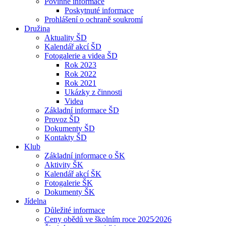
Povinné informace
Poskytnuté informace
Prohlášení o ochraně soukromí
Družina
Aktuality ŠD
Kalendář akcí ŠD
Fotogalerie a videa ŠD
Rok 2023
Rok 2022
Rok 2021
Ukázky z činnosti
Videa
Základní informace ŠD
Provoz ŠD
Dokumenty ŠD
Kontakty ŠD
Klub
Základní informace o ŠK
Aktivity ŠK
Kalendář akcí ŠK
Fotogalerie ŠK
Dokumenty ŠK
Jídelna
Důležité informace
Ceny obědů ve školním roce 2025⁄2026