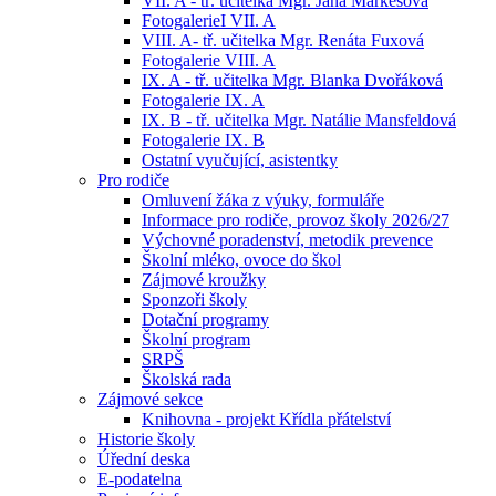
VII. A - tř. učitelka Mgr. Jana Markesová
FotogalerieI VII. A
VIII. A- tř. učitelka Mgr. Renáta Fuxová
Fotogalerie VIII. A
IX. A - tř. učitelka Mgr. Blanka Dvořáková
Fotogalerie IX. A
IX. B - tř. učitelka Mgr. Natálie Mansfeldová
Fotogalerie IX. B
Ostatní vyučující, asistentky
Pro rodiče
Omluvení žáka z výuky, formuláře
Informace pro rodiče, provoz školy 2026/27
Výchovné poradenství, metodik prevence
Školní mléko, ovoce do škol
Zájmové kroužky
Sponzoři školy
Dotační programy
Školní program
SRPŠ
Školská rada
Zájmové sekce
Knihovna - projekt Křídla přátelství
Historie školy
Úřední deska
E-podatelna