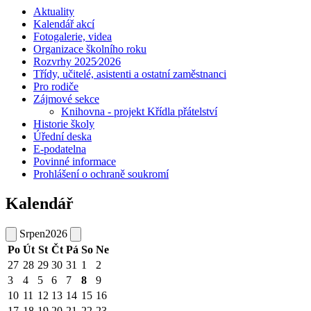
Aktuality
Kalendář akcí
Fotogalerie, videa
Organizace školního roku
Rozvrhy 2025⁄2026
Třídy, učitelé, asistenti a ostatní zaměstnanci
Pro rodiče
Zájmové sekce
Knihovna - projekt Křídla přátelství
Historie školy
Úřední deska
E-podatelna
Povinné informace
Prohlášení o ochraně soukromí
Kalendář
Srpen
2026
Po
Út
St
Čt
Pá
So
Ne
27
28
29
30
31
1
2
3
4
5
6
7
8
9
10
11
12
13
14
15
16
17
18
19
20
21
22
23