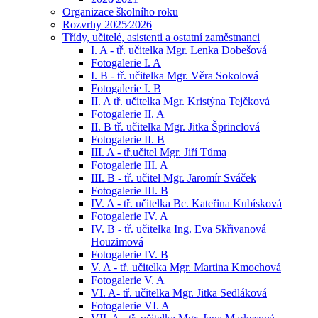
Organizace školního roku
Rozvrhy 2025⁄2026
Třídy, učitelé, asistenti a ostatní zaměstnanci
I. A - tř. učitelka Mgr. Lenka Dobešová
Fotogalerie I. A
I. B - tř. učitelka Mgr. Věra Sokolová
Fotogalerie I. B
II. A tř. učitelka Mgr. Kristýna Tejčková
Fotogalerie II. A
II. B tř. učitelka Mgr. Jitka Šprinclová
Fotogalerie II. B
III. A - tř.učitel Mgr. Jiří Tůma
Fotogalerie III. A
III. B - tř. učitel Mgr. Jaromír Sváček
Fotogalerie III. B
IV. A - tř. učitelka Bc. Kateřina Kubísková
Fotogalerie IV. A
IV. B - tř. učitelka Ing. Eva Skřivanová
Houzimová
Fotogalerie IV. B
V. A - tř. učitelka Mgr. Martina Kmochová
Fotogalerie V. A
VI. A- tř. učitelka Mgr. Jitka Sedláková
Fotogalerie VI. A