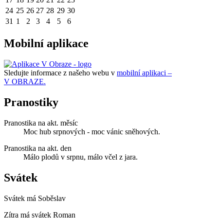
24
25
26
27
28
29
30
31
1
2
3
4
5
6
Mobilní aplikace
Sledujte informace z našeho webu v
mobilní aplikaci –
V OBRAZE.
Pranostiky
Pranostika na akt. měsíc
Moc hub srpnových - moc vánic sněhových.
Pranostika na akt. den
Málo plodů v srpnu, málo včel z jara.
Svátek
Svátek má
Soběslav
Zítra má svátek
Roman